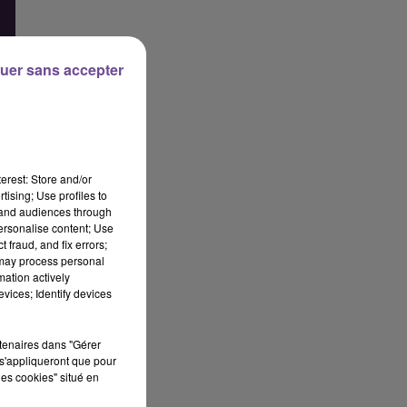
uer sans accepter
erest: Store and/or
tising; Use profiles to
tand audiences through
personalise content; Use
 fraud, and fix errors;
 may process personal
mation actively
vices; Identify devices
rie
rtenaires dans "Gérer
e
s'appliqueront que pour
les cookies" situé en
n