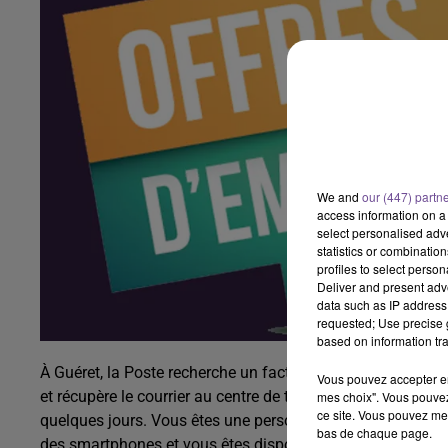
We and
our (447) partn
access information on a 
select personalised ad
statistics or combinatio
profiles to select person
Deliver and present adv
data such as IP address 
requested; Use precise g
based on information tra
À Guéret, la Poste recherche un facteur (H/F). Vous effectu
Vous pouvez accepter en 
et récupère le courrier au centre de tri avant de partir fair
mes choix". Vous pouvez
ce site. Vous pouvez met
quelques jours. Vous êtes une personne rigoureuse, organis
bas de chaque page.
des smartphones et vous êtes disponible le samedi. Le per