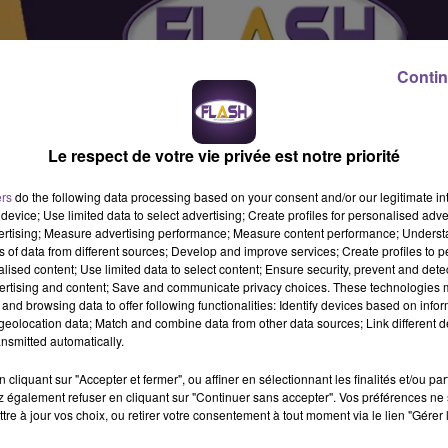
Contin
Le respect de votre vie privée est notre priorité
ers
do the following data processing based on your consent and/or our legitimate int
device; Use limited data to select advertising; Create profiles for personalised adver
vertising; Measure advertising performance; Measure content performance; Unders
ns of data from different sources; Develop and improve services; Create profiles to 
alised content; Use limited data to select content; Ensure security, prevent and detect
ertising and content; Save and communicate privacy choices. These technologies
and browsing data to offer following functionalities: Identify devices based on infor
eolocation data; Match and combine data from other data sources; Link different de
nsmitted automatically.
ez une tournée courrier/colis à l’aide d’un véhicule. Le facteur t
cliquant sur "Accepter et fermer", ou affiner en sélectionnant les finalités et/ou pa
e votre tournée. La tournée se fait en voiture avec une formation d
 également refuser en cliquant sur "Continuer sans accepter". Vos préférences ne 
tre à jour vos choix, ou retirer votre consentement à tout moment via le lien "Gérer 
ée avec un bon sens de l’orientation. Vous maîtrisez l’utilisatio
mis B est obligatoire.