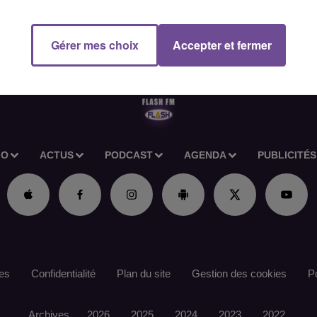
Gérer mes choix
Accepter et fermer
IO
ACTUS
PODCAST
AGENDA
PUBLICITÉS
es
Confidentialité
Plan du site
Gestion des cookies
Po
Archives
2026
2025
2024
2023
2022