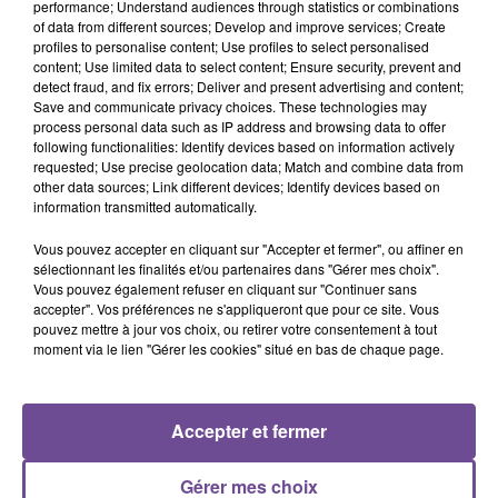
performance; Understand audiences through statistics or combinations
of data from different sources; Develop and improve services; Create
Une société recherche un enquêteur mystère (H/F). Vous
profiles to personalise content; Use profiles to select personalised
content; Use limited data to select content; Ensure security, prevent and
devez être sérieux et rigoureux mais aussi disponible pour
detect fraud, and fix errors; Deliver and present advertising and content;
effectuer une ou plusieurs missions dans plusieurs secteurs.
Save and communicate privacy choices. These technologies may
Vous effectuerez une visite d’observation et prise de
process personal data such as IP address and browsing data to offer
following functionalities: Identify devices based on information actively
renseignement. Un questionnaire sera à compléter à l’issue
requested; Use precise geolocation data; Match and combine data from
de la visite. La rémunération et frais kilométriques sont
other data sources; Link different devices; Identify devices based on
prévus. Une ou plusieurs missions pourront vous être
information transmitted automatically.
confiées.
Vous pouvez accepter en cliquant sur "Accepter et fermer", ou affiner en
Référence de l’offre Pôle Emploi : 144GTBS`
sélectionnant les finalités et/ou partenaires dans "Gérer mes choix".
Vous pouvez également refuser en cliquant sur "Continuer sans
accepter". Vos préférences ne s'appliqueront que pour ce site. Vous
pouvez mettre à jour vos choix, ou retirer votre consentement à tout
moment via le lien "Gérer les cookies" situé en bas de chaque page.
ACCUEIL
RADIO
ACTUS
PODCAST
Accepter et fermer
AGENDA
PUBLICITÉS
CONTACT
Gérer mes choix