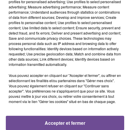
profiles for personalised advertising; Use profiles to select personalised
advertising; Measure advertising performance; Measure content
Un magasin de la Souterraine recherche un employé libre-
performance; Understand audiences through statistics or combinations
of data from different sources; Develop and improve services; Create
service rayon fruits & légumes (H/F). Vous approvisionnez
profiles to personalise content; Use profiles to select personalised
votre rayon en respectant les implantations. Vous vous
content; Use limited data to select content; Ensure security, prevent and
assurez de la lisibilité de l'information et de la mise en valeur
detect fraud, and fix errors; Deliver and present advertising and content;
Save and communicate privacy choices. These technologies may
des produits. Vous assurez les rotations des produits pour
process personal data such as IP address and browsing data to offer
éviter les ruptures. Vous veillez au rangement des stocks et
following functionalities: Identify devices based on information actively
de la réserve et participez au déchargement des camions.
requested; Use precise geolocation data; Match and combine data from
other data sources; Link different devices; Identify devices based on
Vous veillez au respect des règles d'hygiène et de sécurité.
information transmitted automatically.
Vous accueillez, renseignez et conseillez les clients dans le
respect de la charte accueil du magasin. Une expérience
Vous pouvez accepter en cliquant sur "Accepter et fermer", ou affiner en
sélectionnant les finalités et/ou partenaires dans "Gérer mes choix".
dans la grande distribution est appréciée.
Vous pouvez également refuser en cliquant sur "Continuer sans
Référence de l’offre Pôle Emploi : 149PRRV
accepter". Vos préférences ne s'appliqueront que pour ce site. Vous
pouvez mettre à jour vos choix, ou retirer votre consentement à tout
moment via le lien "Gérer les cookies" situé en bas de chaque page.
Accepter et fermer