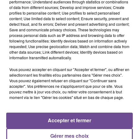
performance; Understand audiences through statistics or combinations
of data from different sources; Develop and improve services; Create
À Evaux les bains une société recherche un employé libre-
profiles to personalise content; Use profiles to select personalised
content; Use limited data to select content; Ensure security, prevent and
service (H/F). Vos missions : transporter les marchandises
detect fraud, and fix errors; Deliver and present advertising and content;
de la réserve aux rayons du magasin. Vous effectuez la mise
Save and communicate privacy choices. These technologies may
en rayon des produits. Vous respectez les consignes
process personal data such as IP address and browsing data to offer
following functionalities: Identify devices based on information actively
d’emplacement et de rangement. Vous renseignez les clients
requested; Use precise geolocation data; Match and combine data from
et vous êtes parfois à la caisse. Vous avez déjà effectué la
other data sources; Link different devices; Identify devices based on
mise en rayon ou la caisse au sein d’un magasin. Vous êtes
information transmitted automatically.
polyvalent, dynamique et motivé.
Vous pouvez accepter en cliquant sur "Accepter et fermer", ou affiner en
Référence de l’offre Pôle Emploi : 142TQPL
sélectionnant les finalités et/ou partenaires dans "Gérer mes choix".
Vous pouvez également refuser en cliquant sur "Continuer sans
accepter". Vos préférences ne s'appliqueront que pour ce site. Vous
pouvez mettre à jour vos choix, ou retirer votre consentement à tout
moment via le lien "Gérer les cookies" situé en bas de chaque page.
ACCUEIL
RADIO
ACTUS
PODCAST
Accepter et fermer
AGENDA
PUBLICITÉS
CONTACT
Gérer mes choix