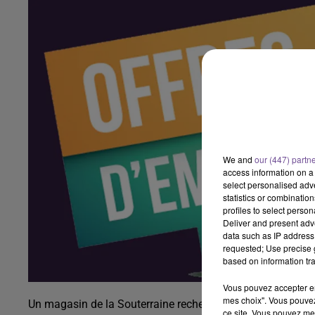
We and
our (447) partn
access information on a 
select personalised ad
statistics or combinatio
profiles to select person
Deliver and present adv
data such as IP address 
requested; Use precise g
based on information tra
Vous pouvez accepter en 
mes choix". Vous pouvez
Un magasin de la Souterraine recherche un employé libre-
ce site. Vous pouvez met