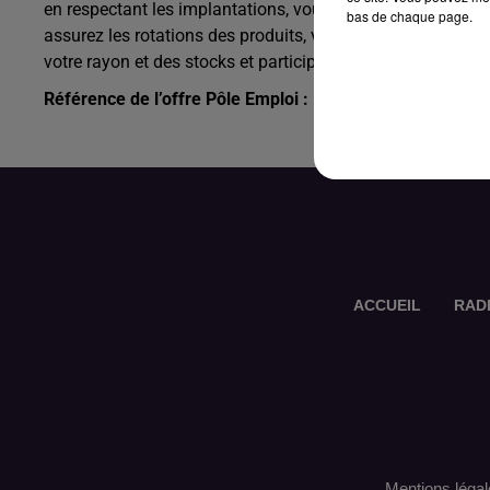
en respectant les implantations, vous vous assurez de la li
bas de chaque page.
assurez les rotations des produits, veillez au rangement d
votre rayon et des stocks et participez à sa progression. U
Référence de l’offre Pôle Emploi : 142WWCR
ACCUEIL
RAD
Mentions légal