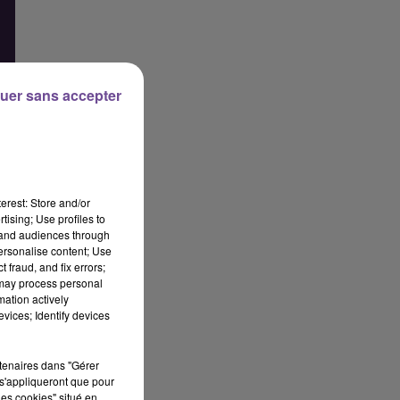
uer sans accepter
erest: Store and/or
tising; Use profiles to
tand audiences through
personalise content; Use
 fraud, and fix errors;
 may process personal
mation actively
vices; Identify devices
rtenaires dans "Gérer
s'appliqueront que pour
les cookies" situé en