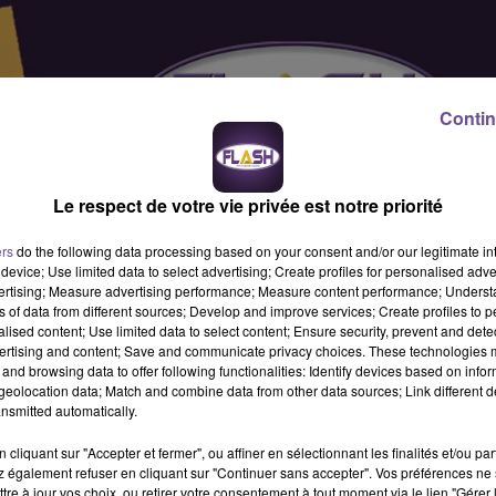
Contin
Le respect de votre vie privée est notre priorité
ers
do the following data processing based on your consent and/or our legitimate int
device; Use limited data to select advertising; Create profiles for personalised adver
vertising; Measure advertising performance; Measure content performance; Unders
ns of data from different sources; Develop and improve services; Create profiles to 
alised content; Use limited data to select content; Ensure security, prevent and detect
ertising and content; Save and communicate privacy choices. These technologies
and browsing data to offer following functionalities: Identify devices based on infor
eolocation data; Match and combine data from other data sources; Link different de
nsmitted automatically.
cliquant sur "Accepter et fermer", ou affiner en sélectionnant les finalités et/ou pa
 également refuser en cliquant sur "Continuer sans accepter". Vos préférences ne 
service Fruits et Légumes (H/F). Vos approvisionnez votre rayon
tre à jour vos choix, ou retirer votre consentement à tout moment via le lien "Gérer 