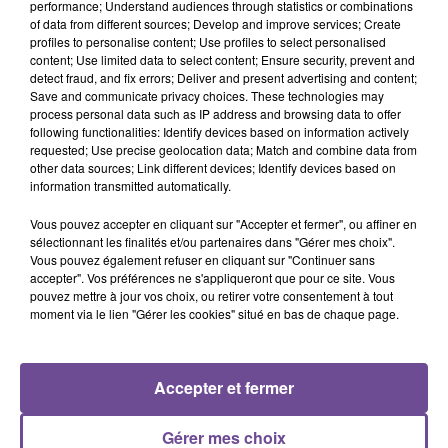
performance; Understand audiences through statistics or combinations
of data from different sources; Develop and improve services; Create
Ce poste est à pourvoir sur Guéret. Vous aurez pour mission
profiles to personalise content; Use profiles to select personalised
content; Use limited data to select content; Ensure security, prevent and
la tenue de caisse mais aussi approvisionner les rayons en
detect fraud, and fix errors; Deliver and present advertising and content;
marchandises (alimentaires et non alimentaires), porter
Save and communicate privacy choices. These technologies may
manuellement des charges et enlever les produits détériorés,
process personal data such as IP address and browsing data to offer
following functionalities: Identify devices based on information actively
cassés ou périmés. Une première expérience en
requested; Use precise geolocation data; Match and combine data from
encaissement serait appréciée, à minima sur un poste en
other data sources; Link different devices; Identify devices based on
grande distribution. Vous pouvez être amené à travailler du
information transmitted automatically.
lundi au samedi à temps complet ou temps partiel.
Vous pouvez accepter en cliquant sur "Accepter et fermer", ou affiner en
Référence de l’offre Pôle Emploi : 128KLVM
sélectionnant les finalités et/ou partenaires dans "Gérer mes choix".
Vous pouvez également refuser en cliquant sur "Continuer sans
accepter". Vos préférences ne s'appliqueront que pour ce site. Vous
pouvez mettre à jour vos choix, ou retirer votre consentement à tout
moment via le lien "Gérer les cookies" situé en bas de chaque page.
ACCUEIL
RADIO
ACTUS
PODCAST
Accepter et fermer
AGENDA
PUBLICITÉS
CONTACT
Gérer mes choix