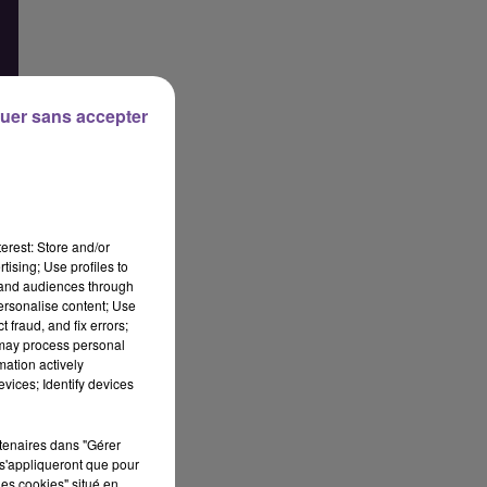
uer sans accepter
erest: Store and/or
tising; Use profiles to
tand audiences through
personalise content; Use
 fraud, and fix errors;
 may process personal
mation actively
vices; Identify devices
rtenaires dans "Gérer
s'appliqueront que pour
 en
les cookies" situé en