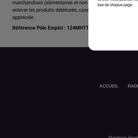
marchandises (alimentaires et non alimentaires), conseils 
bas de chaque page.
enlever les produits détériorés, cassés ou périmés. Une pr
appréciée.
Référence Pôle Emploi : 124MHTT
ACCUEIL
RAD
Mentions légal