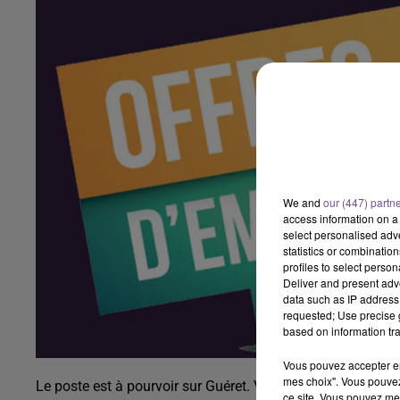
We and
our (447) partn
access information on a 
select personalised ad
statistics or combinatio
profiles to select person
Deliver and present adv
data such as IP address 
requested; Use precise g
based on information tra
Vous pouvez accepter en 
mes choix". Vous pouvez
Le poste est à pourvoir sur Guéret. Vous aurez pour missio
ce site. Vous pouvez met