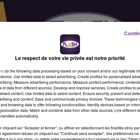
Contin
Le respect de votre vie privée est notre priorité
ers
do the following data processing based on your consent and/or our legitimate int
device; Use limited data to select advertising; Create profiles for personalised adver
vertising; Measure advertising performance; Measure content performance; Unders
ns of data from different sources; Develop and improve services; Create profiles to 
alised content; Use limited data to select content; Ensure security, prevent and detect
ertising and content; Save and communicate privacy choices. These technologies
and browsing data to offer following functionalities: Identify devices based on infor
eolocation data; Match and combine data from other data sources; Link different de
nsmitted automatically.
cliquant sur "Accepter et fermer", ou affiner en sélectionnant les finalités et/ou pa
 également refuser en cliquant sur "Continuer sans accepter". Vos préférences ne 
n : la tenue de la caisse, approvisionner les rayons du magasin
tre à jour vos choix, ou retirer votre consentement à tout moment via le lien "Gérer 