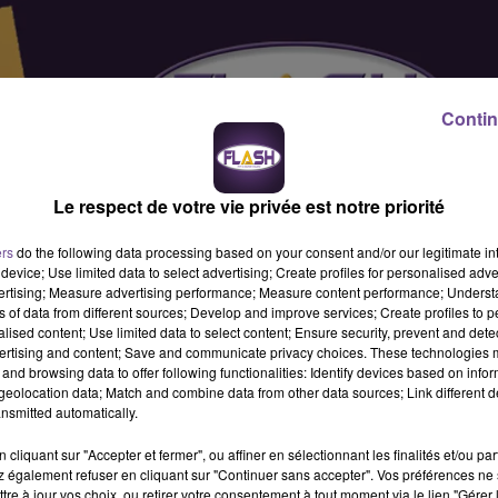
Contin
Le respect de votre vie privée est notre priorité
ers
do the following data processing based on your consent and/or our legitimate int
device; Use limited data to select advertising; Create profiles for personalised adver
vertising; Measure advertising performance; Measure content performance; Unders
ns of data from different sources; Develop and improve services; Create profiles to 
alised content; Use limited data to select content; Ensure security, prevent and detect
ertising and content; Save and communicate privacy choices. These technologies
and browsing data to offer following functionalities: Identify devices based on infor
eolocation data; Match and combine data from other data sources; Link different de
nsmitted automatically.
cliquant sur "Accepter et fermer", ou affiner en sélectionnant les finalités et/ou pa
 également refuser en cliquant sur "Continuer sans accepter". Vos préférences ne 
). Le Conseiller Service à l'Usager de la plateforme téléphonique
tre à jour vos choix, ou retirer votre consentement à tout moment via le lien "Gérer 