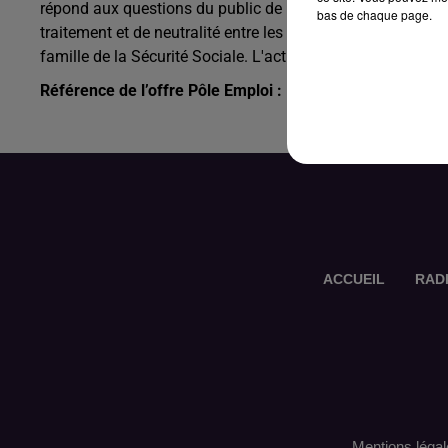
répond aux questions du public de la CAF et le conseille sur 
bas de chaque page.
traitement et de neutralité entre les différents interlocute
famille de la Sécurité Sociale. L'activité s'effectue sur le 
Référence de l’offre Pôle Emploi : 150VNCK
ACCUEIL
RAD
Mentions légal