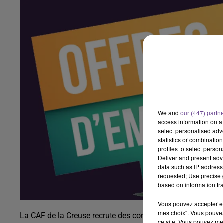
We and
our (447) partn
access information on a 
select personalised ad
statistics or combinatio
profiles to select person
Deliver and present adv
data such as IP address 
requested; Use precise g
based on information tra
Vous pouvez accepter en 
mes choix". Vous pouvez
La CAF de la Creuse recrute des conseillers à l’Usager (H/F
ce site. Vous pouvez met