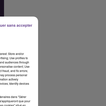
uer sans accepter
erest: Store and/or
tising; Use profiles to
tand audiences through
personalise content; Use
 fraud, and fix errors;
 may process personal
mation actively
vices; Identify devices
rtenaires dans "Gérer
s'appliqueront que pour
les cookies" situé en