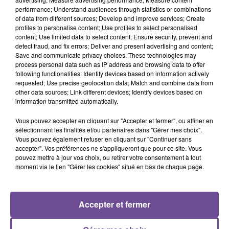
performance; Understand audiences through statistics or combinations
of data from different sources; Develop and improve services; Create
Une entreprise recherche un conducteur livreur messagerie
profiles to personalise content; Use profiles to select personalised
(H/F). Pour une Société spécialisée en livraison et en
content; Use limited data to select content; Ensure security, prevent and
transport, vous effectuez de la livraison petite messagerie
detect fraud, and fix errors; Deliver and present advertising and content;
Save and communicate privacy choices. These technologies may
dans le cadre d'un Contrat à Durée Indéterminée à temps
process personal data such as IP address and browsing data to offer
complet de 35h/semaine. Pour exercer ce poste, vous devez
following functionalities: Identify devices based on information actively
être titulaire du permis B depuis 2 ans. La prise de poste se
requested; Use precise geolocation data; Match and combine data from
other data sources; Link different devices; Identify devices based on
fait à Guéret et les livraisons sur toute la Creuse. Une
information transmitted automatically.
formation interne vous sera proposée. Prise de poste dès
que possible.
Vous pouvez accepter en cliquant sur "Accepter et fermer", ou affiner en
sélectionnant les finalités et/ou partenaires dans "Gérer mes choix".
Référence de l’offre Pôle Emploi : 147BYWL
Vous pouvez également refuser en cliquant sur "Continuer sans
accepter". Vos préférences ne s'appliqueront que pour ce site. Vous
pouvez mettre à jour vos choix, ou retirer votre consentement à tout
moment via le lien "Gérer les cookies" situé en bas de chaque page.
Accepter et fermer
ACCUEIL
RADIO
ACTUS
PODCAST
AGENDA
PUBLICITÉS
CONTACT