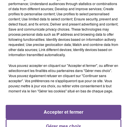
performance; Understand audiences through statistics or combinations
of data from different sources; Develop and improve services; Create
profiles to personalise content; Use profiles to select personalised
content; Use limited data to select content; Ensure security, prevent and
Une administration recherche un chargé des RH et de
detect fraud, and fix errors; Deliver and present advertising and content;
l’administration générale (H/F). Vous serez principalement
Save and communicate privacy choices. These technologies may
process personal data such as IP address and browsing data to offer
en charge des ressources humaines, de la préparation, de la
following functionalities: Identify devices based on information actively
mise en oeuvre et du suivi des décisions, ainsi que de la
requested; Use precise geolocation data; Match and combine data from
veille juridique et réglementaire. Vos missions : gestion de la
other data sources; Link different devices; Identify devices based on
information transmitted automatically.
carrière des agents, gestion de la paie, mais aussi
préparation et suivi des décisions et veille juridique.
Vous pouvez accepter en cliquant sur "Accepter et fermer", ou affiner en
sélectionnant les finalités et/ou partenaires dans "Gérer mes choix".
Référence de l’offre Pôle Emploi : 141VVJV
Vous pouvez également refuser en cliquant sur "Continuer sans
accepter". Vos préférences ne s'appliqueront que pour ce site. Vous
pouvez mettre à jour vos choix, ou retirer votre consentement à tout
moment via le lien "Gérer les cookies" situé en bas de chaque page.
Accepter et fermer
ACCUEIL
RADIO
ACTUS
PODCAST
AGENDA
PUBLICITÉS
CONTACT
Gérer mes choix