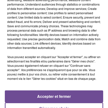
performance; Understand audiences through statistics or combinations
of data from different sources; Develop and improve services; Create
Une société de transport recherche un assistant commercial
profiles to personalise content; Use profiles to select personalised
(H/F). Sous la responsabilité du directeur de la société, vous
content; Use limited data to select content; Ensure security, prevent and
aurez en charge la gestion de la clientèle occasionnelle de
detect fraud, and fix errors; Deliver and present advertising and content;
Save and communicate privacy choices. These technologies may
l'entreprise. De la prise de commande à la réalisation du
process personal data such as IP address and browsing data to offer
devis, de la confirmation des commandes à la facturation,
following functionalities: Identify devices based on information actively
vous agirez en toute autonomie sur ces différents sujets.
requested; Use precise geolocation data; Match and combine data from
other data sources; Link different devices; Identify devices based on
Vous aurez également une partie de prospection
information transmitted automatically.
commerciale. Vous justifiez impérativement d'une
expérience réussie sur un type de poste similaire.
Vous pouvez accepter en cliquant sur "Accepter et fermer", ou affiner en
sélectionnant les finalités et/ou partenaires dans "Gérer mes choix".
Référence de l’offre Pôle Emploi : 150PBBQ
Vous pouvez également refuser en cliquant sur "Continuer sans
accepter". Vos préférences ne s'appliqueront que pour ce site. Vous
pouvez mettre à jour vos choix, ou retirer votre consentement à tout
moment via le lien "Gérer les cookies" situé en bas de chaque page.
Accepter et fermer
ACCUEIL
RADIO
ACTUS
PODCAST
AGENDA
PUBLICITÉS
CONTACT