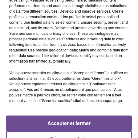
performance; Understand audiences through statistics or combinations
of data from different sources; Develop and improve services; Create
Une société recherche un assistant administratif (H/F). Vos
profiles to personalise content; Use profiles to select personalised
missions : accueil et gestion du public, outils de
content; Use limited data to select content; Ensure security, prevent and
communication et participation aux réunions
detect fraud, and fix errors; Deliver and present advertising and content;
Save and communicate privacy choices. These technologies may
hebdomadaires et à la communication de l’entreprise. Vous
process personal data such as IP address and browsing data to offer
travaillerez de 9h à 18h30. Vous devez avoir une capacité
following functionalities: Identify devices based on information actively
d’adaptation, une capacité d’initiative, de la motivation et
requested; Use precise geolocation data; Match and combine data from
other data sources; Link different devices; Identify devices based on
être impliqué dans votre travail. Tous les postes sont ouverts
information transmitted automatically.
aux personnes en situation de handicap. Il s’agit d’un CDD
de 6 mois.
Vous pouvez accepter en cliquant sur "Accepter et fermer", ou affiner en
sélectionnant les finalités et/ou partenaires dans "Gérer mes choix".
Référence de l’offre Pôle Emploi : 147KSNR
Vous pouvez également refuser en cliquant sur "Continuer sans
accepter". Vos préférences ne s'appliqueront que pour ce site. Vous
pouvez mettre à jour vos choix, ou retirer votre consentement à tout
moment via le lien "Gérer les cookies" situé en bas de chaque page.
Accepter et fermer
ACCUEIL
RADIO
ACTUS
PODCAST
AGENDA
PUBLICITÉS
CONTACT