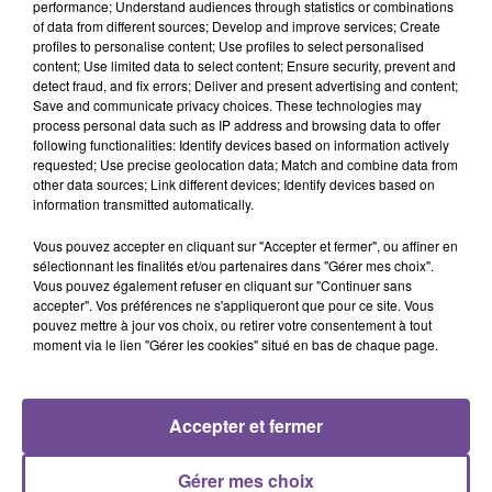
performance; Understand audiences through statistics or combinations
of data from different sources; Develop and improve services; Create
Un centre hospitalier de la Souterraine recherche un agent
profiles to personalise content; Use profiles to select personalised
content; Use limited data to select content; Ensure security, prevent and
des services hospitaliers (H/F). Vos missions : réaliser la
detect fraud, and fix errors; Deliver and present advertising and content;
plonge du Centre hospitalier, réaliser les opérations de
Save and communicate privacy choices. These technologies may
nettoyage des locaux, transporter, vider et laver les chariots
process personal data such as IP address and browsing data to offer
following functionalities: Identify devices based on information actively
repas et aider à servir le repas. Vous devez être organisé et
requested; Use precise geolocation data; Match and combine data from
optimiser le stockage des produits, des matériels et
other data sources; Link different devices; Identify devices based on
appliquer un protocole pour assurer la traçabilité. Il s’agit
information transmitted automatically.
d’un temps partiel 80% avec horaires coupés.
Vous pouvez accepter en cliquant sur "Accepter et fermer", ou affiner en
Référence de l’offre Pôle Emploi : 146RDXV
sélectionnant les finalités et/ou partenaires dans "Gérer mes choix".
Vous pouvez également refuser en cliquant sur "Continuer sans
accepter". Vos préférences ne s'appliqueront que pour ce site. Vous
pouvez mettre à jour vos choix, ou retirer votre consentement à tout
moment via le lien "Gérer les cookies" situé en bas de chaque page.
ACCUEIL
RADIO
ACTUS
PODCAST
Accepter et fermer
AGENDA
PUBLICITÉS
CONTACT
Gérer mes choix