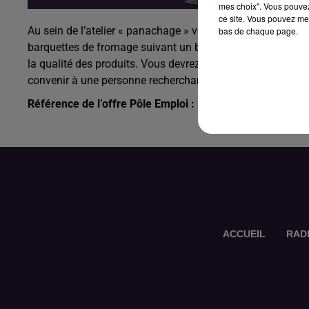
mes choix". Vous pouvez
ce site. Vous pouvez met
Au sein de l’atelier « panachage » vous réaliserez sur la l
bas de chaque page.
barquettes de fromage suivant un bordereau de commande. 
la qualité des produits. Vous devrez aussi trier les déchet
convenir à une personne recherchant un complément d’acti
Référence de l’offre Pôle Emploi : 124JLRK
ACCUEIL
RAD