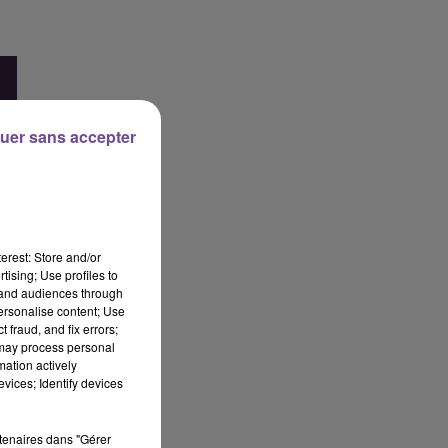
uer sans accepter
erest: Store and/or
tising; Use profiles to
tand audiences through
personalise content; Use
 fraud, and fix errors;
 may process personal
mation actively
vices; Identify devices
rtenaires dans "Gérer