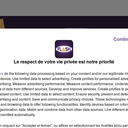
Contin
Le respect de votre vie privée est notre priorité
ers
do the following data processing based on your consent and/or our legitimate int
device; Use limited data to select advertising; Create profiles for personalised adver
vertising; Measure advertising performance; Measure content performance; Unders
ns of data from different sources; Develop and improve services; Create profiles to 
alised content; Use limited data to select content; Ensure security, prevent and detect
ertising and content; Save and communicate privacy choices. These technologies
and browsing data to offer following functionalities: Identify devices based on infor
eolocation data; Match and combine data from other data sources; Link different de
nsmitted automatically.
cliquant sur "Accepter et fermer", ou affiner en sélectionnant les finalités et/ou pa