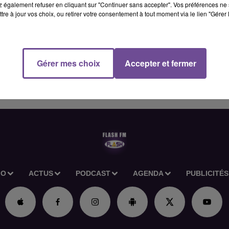
 également refuser en cliquant sur "Continuer sans accepter". Vos préférences ne 
tre à jour vos choix, ou retirer votre consentement à tout moment via le lien "Gérer 
igne, des tâches de tri, de préparation et de conditionnement de
Vous réaliserez également le nettoyage et le contrôle visuel d
s. Il s’agit d’une mission de longue durée qui peut également
vité.
Gérer mes choix
Accepter et fermer
IO
ACTUS
PODCAST
AGENDA
PUBLICITÉS