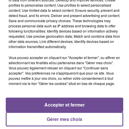
profiles to personalise content; Use profiles to select personalised
content; Use limited data to select content; Ensure security, prevent and
Vous réaliserez l’entretien et le nettoyage de locaux
detect fraud, and fix errors; Deliver and present advertising and content;
professionnels dans le secteur d’Aubusson. Vous êtes
Save and communicate privacy choices. These technologies may
expérimenté dans le domaine, dynamique et possédez le
process personal data such as IP address and browsing data to offer
following functionalities: Identify devices based on information actively
permis B. Il s’agit d’une mission intérimaire à temps partiel
requested; Use precise geolocation data; Match and combine data from
ou temps plein selon les besoins, horaires du lundi au
other data sources; Link different devices; Identify devices based on
samedi. Les débutants sont acceptés.
information transmitted automatically.
Référence de l’offre Pôle Emploi : 3268632
Vous pouvez accepter en cliquant sur "Accepter et fermer", ou affiner en
sélectionnant les finalités et/ou partenaires dans "Gérer mes choix".
Vous pouvez également refuser en cliquant sur "Continuer sans
accepter". Vos préférences ne s'appliqueront que pour ce site. Vous
pouvez mettre à jour vos choix, ou retirer votre consentement à tout
moment via le lien "Gérer les cookies" situé en bas de chaque page.
ACCUEIL
RADIO
ACTUS
PODCAST
Accepter et fermer
AGENDA
PUBLICITÉS
CONTACT
Gérer mes choix