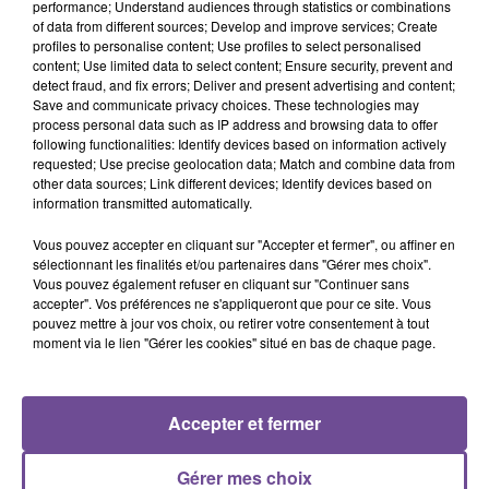
performance; Understand audiences through statistics or combinations
of data from different sources; Develop and improve services; Create
Une entreprise recherche un agent de nettoyage (H/F). Vos
profiles to personalise content; Use profiles to select personalised
content; Use limited data to select content; Ensure security, prevent and
principales missions : préparer votre matériel et vos produits,
detect fraud, and fix errors; Deliver and present advertising and content;
réaliser l’entretien et le nettoyage de locaux professionnels,
Save and communicate privacy choices. These technologies may
dépoussiérer et désinfecter les locaux, vider les poubelles,
process personal data such as IP address and browsing data to offer
following functionalities: Identify devices based on information actively
respecter les règles d’hygiène et de sécurité. La prise de
requested; Use precise geolocation data; Match and combine data from
poste est immédiate. Vous devez être rigoureux et organisé.
other data sources; Link different devices; Identify devices based on
Vous êtes une personne polyvalente et dynamique qui aime
information transmitted automatically.
le travail d’équipe. Le permis B est obligatoire.
Vous pouvez accepter en cliquant sur "Accepter et fermer", ou affiner en
Référence de l’offre Pôle Emploi : 140QHNT
sélectionnant les finalités et/ou partenaires dans "Gérer mes choix".
Vous pouvez également refuser en cliquant sur "Continuer sans
accepter". Vos préférences ne s'appliqueront que pour ce site. Vous
pouvez mettre à jour vos choix, ou retirer votre consentement à tout
moment via le lien "Gérer les cookies" situé en bas de chaque page.
ACCUEIL
RADIO
ACTUS
PODCAST
Accepter et fermer
AGENDA
PUBLICITÉS
CONTACT
Gérer mes choix