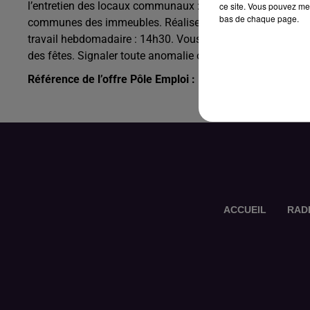
l’entretien des locaux communaux : salle des fêtes, mairie
ce site. Vous pouvez met
bas de chaque page.
communes des immeubles. Réaliser les états des lieux entré
travail hebdomadaire : 14h30. Vous devrez aussi réaliser les
des fêtes. Signaler toute anomalie ou dégradation. Gérer le
Référence de l’offre Pôle Emploi : 148JFZC
ACCUEIL
RAD