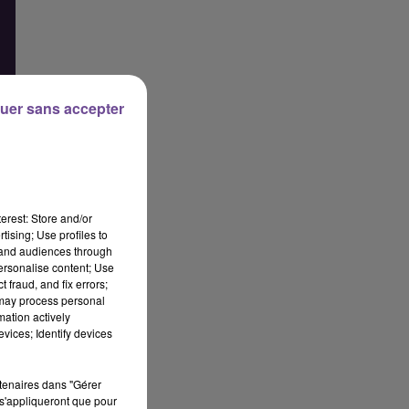
uer sans accepter
erest: Store and/or
tising; Use profiles to
tand audiences through
personalise content; Use
 fraud, and fix errors;
 may process personal
mation actively
vices; Identify devices
rtenaires dans "Gérer
s'appliqueront que pour