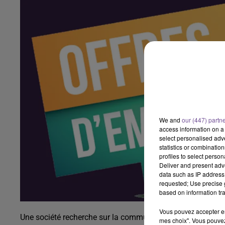
We and
our (447) partn
access information on a 
select personalised ad
statistics or combinatio
profiles to select person
Deliver and present adv
data such as IP address 
requested; Use precise g
based on information tra
Vous pouvez accepter en 
Une société recherche sur la commune de Bonnat un agent 
mes choix". Vous pouvez