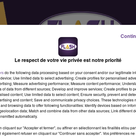
Contin
Le respect de votre vie privée est notre priorité
ers
do the following data processing based on your consent and/or our legitimate int
device; Use limited data to select advertising; Create profiles for personalised adver
vertising; Measure advertising performance; Measure content performance; Unders
ns of data from different sources; Develop and improve services; Create profiles to 
alised content; Use limited data to select content; Ensure security, prevent and detect
ertising and content; Save and communicate privacy choices. These technologies
and browsing data to offer following functionalities: Identify devices based on infor
eolocation data; Match and combine data from other data sources; Link different de
nsmitted automatically.
cliquant sur "Accepter et fermer", ou affiner en sélectionnant les finalités et/ou pa
d’entretien / propreté de locaux (H/F). Vous effectuerez
 également refuser en cliquant sur "Continuer sans accepter". Vos préférences ne 