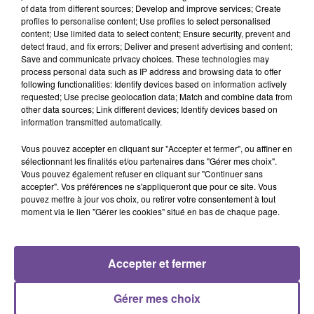
of data from different sources; Develop and improve services; Create
profiles to personalise content; Use profiles to select personalised
Vous serez en charge de l’accueil téléphonique et physique.
content; Use limited data to select content; Ensure security, prevent and
Vous assurerez le secrétariat, participerez à certaines
detect fraud, and fix errors; Deliver and present advertising and content;
Save and communicate privacy choices. These technologies may
réunions en réalisant les prises de notes. Vous collaborerez
process personal data such as IP address and browsing data to offer
avec les responsables de services à l’élaboration de
following functionalities: Identify devices based on information actively
documents internes et externes. Vous devrez aussi classer et
requested; Use precise geolocation data; Match and combine data from
other data sources; Link different devices; Identify devices based on
archiver et diffuser les informations nécessaires aux
information transmitted automatically.
responsables et aux équipes concernées.
Vous pouvez accepter en cliquant sur "Accepter et fermer", ou affiner en
Référence de l’offre Pôle Emploi : 125JWJM
sélectionnant les finalités et/ou partenaires dans "Gérer mes choix".
Vous pouvez également refuser en cliquant sur "Continuer sans
accepter". Vos préférences ne s'appliqueront que pour ce site. Vous
pouvez mettre à jour vos choix, ou retirer votre consentement à tout
moment via le lien "Gérer les cookies" situé en bas de chaque page.
ACCUEIL
RADIO
ACTUS
PODCAST
Accepter et fermer
AGENDA
PUBLICITÉS
CONTACT
Gérer mes choix