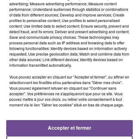
advertising; Measure advertising performance; Measure content
performance; Understand audiences through statistics or combinations
Un foyer médicalisé de Gentioux-Pigerolles recherche un
of data from different sources; Develop and improve services; Create
accompagnant éducatif et social (H/F). Vous veillez à la
profiles to personalise content; Use profiles to select personalised
content; Use limited data to select content; Ensure security, prevent and
qualité du séjour, à l’hygiène et à la sécurité. Intégré au
detect fraud, and fix errors; Deliver and present advertising and content;
fonctionnement quotidien du service, vous êtes respectueux
Save and communicate privacy choices. These technologies may
des rythmes de chacun et sensible aux différentes
process personal data such as IP address and browsing data to offer
following functionalities: Identify devices based on information actively
demandes de chaque résident. Vous êtes motivé et sensible
requested; Use precise geolocation data; Match and combine data from
aux questions du handicap. Vous êtes patient et en capacité
other data sources; Link different devices; Identify devices based on
de prendre en charge dans les actes élémentaires de la vie
information transmitted automatically.
quotidienne des personnes en difficulté relationnelle
Vous pouvez accepter en cliquant sur "Accepter et fermer", ou affiner en
importante.
sélectionnant les finalités et/ou partenaires dans "Gérer mes choix".
Vous pouvez également refuser en cliquant sur "Continuer sans
Référence de l’offre Pôle Emploi : 147NLWZ
accepter". Vos préférences ne s'appliqueront que pour ce site. Vous
pouvez mettre à jour vos choix, ou retirer votre consentement à tout
moment via le lien "Gérer les cookies" situé en bas de chaque page.
Accepter et fermer
ACCUEIL
RADIO
ACTUS
PODCAST