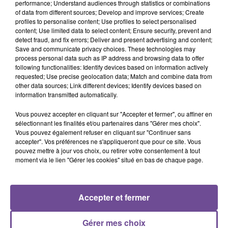
performance; Understand audiences through statistics or combinations
of data from different sources; Develop and improve services; Create
À St Junien, une société recherche un assistant commercial
profiles to personalise content; Use profiles to select personalised
content; Use limited data to select content; Ensure security, prevent and
(H/F). Vous serez intégré dans un pôle de 10 assistants
detect fraud, and fix errors; Deliver and present advertising and content;
commerciaux en open space, vous serez directement en lien
Save and communicate privacy choices. These technologies may
avec votre responsable des administrations, des ventes. Vos
process personal data such as IP address and browsing data to offer
following functionalities: Identify devices based on information actively
missions : assurer le suivi clients dans son ensemble, suivre
requested; Use precise geolocation data; Match and combine data from
et gérer les commandes clients, planifier les livraisons avec
other data sources; Link different devices; Identify devices based on
les différents transporteurs et veiller à la conformité des
information transmitted automatically.
dossiers administratifs des clients.
Vous pouvez accepter en cliquant sur "Accepter et fermer", ou affiner en
Référence de l’offre Pôle Emploi : 154VWHC
sélectionnant les finalités et/ou partenaires dans "Gérer mes choix".
Vous pouvez également refuser en cliquant sur "Continuer sans
accepter". Vos préférences ne s'appliqueront que pour ce site. Vous
pouvez mettre à jour vos choix, ou retirer votre consentement à tout
moment via le lien "Gérer les cookies" situé en bas de chaque page.
ACCUEIL
RADIO
ACTUS
PODCAST
Accepter et fermer
AGENDA
PUBLICITÉS
CONTACT
Gérer mes choix