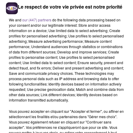
Le respect de votre vie privée est notre priorité
We and
our (447) partners
do the following data processing based on
your consent and/or our legitimate interest: Store and/or access
information on a device; Use limited data to select advertising; Create
TAYLOR SWIFT
SIA
TAME IMPALA
profiles for personalised advertising; Use profiles to select personalised
Opalite
I Forgive You
Dracula
advertising; Measure advertising performance; Measure content
performance; Understand audiences through statistics or combinations
of data from different sources; Develop and improve services; Create
profiles to personalise content; Use profiles to select personalised
content; Use limited data to select content; Ensure security, prevent and
detect fraud, and fix errors; Deliver and present advertising and content;
Cet élément est masqué compte-tenu du refus du
Save and communicate privacy choices. These technologies may
process personal data such as IP address and browsing data to offer
dépôt de cookies que vous avez exprimé. Si vous
following functionalities: Identify devices based on information actively
souhaitez l'afficher, merci de nous donner votre accord
requested; Use precise geolocation data; Match and combine data from
en cliquant sur le bouton ci-dessous.
other data sources; Link different devices; Identify devices based on
information transmitted automatically.
Afficher l'élément
Vous pouvez accepter en cliquant sur "Accepter et fermer", ou affiner en
sélectionnant les finalités et/ou partenaires dans "Gérer mes choix".
Vous pouvez également refuser en cliquant sur "Continuer sans
accepter". Vos préférences ne s'appliqueront que pour ce site. Vous
pouvez mettre à jour vos choix, ou retirer votre consentement à tout