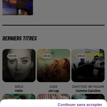
DERNIERS TITRES
20h39
20h39
20h36
20h36
20h33
20h33
ADELE
LUIZA
ZAHO FEAT. MC SOLAAR
Hello
Jet Lag
Comme Caroline
20h29
20h29
20h26
20h26
20h23
20h23
Continuer sans accepter