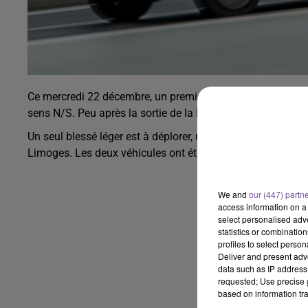
Ce mercredi 22 décembre, un premier accident de la route a
sens N/S. Peu après la sortie de la Bastide, deux véhicules
Un seul blessé léger est à déplorer, un homme de 42 ans qu
Limoges. Les deux véhicules ont été enlevés de la chaussée
We and
our (447) partn
access information on a 
select personalised ad
statistics or combinatio
profiles to select person
Deliver and present adv
data such as IP address 
requested; Use precise g
based on information tra