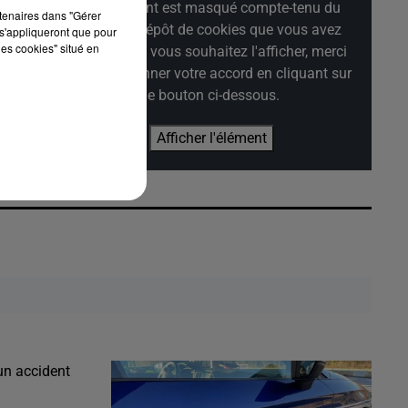
Cet élément est masqué compte-tenu du
rtenaires dans "Gérer
refus du dépôt de cookies que vous avez
s'appliqueront que pour
les cookies" situé en
exprimé. Si vous souhaitez l'afficher, merci
de nous donner votre accord en cliquant sur
le bouton ci-dessous.
Afficher l'élément