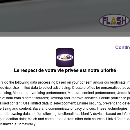
 eu lieu aux alentours de 18 heures sur l’autoroute A20, dans le
Contin
 se sont percutés.
i souffrait de douleurs cervicales. Il a été transporté au CHU de
 par les forces de l’ordre.
Le respect de votre vie privée est notre priorité
ers
do the following data processing based on your consent and/or our legitimate int
device; Use limited data to select advertising; Create profiles for personalised adver
vertising; Measure advertising performance; Measure content performance; Unders
ns of data from different sources; Develop and improve services; Create profiles to 
alised content; Use limited data to select content; Ensure security, prevent and detect
ertising and content; Save and communicate privacy choices. These technologies
and browsing data to offer following functionalities: Identify devices based on infor
eolocation data; Match and combine data from other data sources; Link different de
nsmitted automatically.