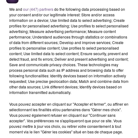
MANESKIN
SHAKIRA FEAT. BURNA
SAMURAI JAY
The Loneliest
Obsesion
We and
our (447) partners
do the following data processing based on
BOY
Dai Dai
your consent and/or our legitimate interest: Store and/or access
information on a device; Use limited data to select advertising; Create
profiles for personalised advertising; Use profiles to select personalised
advertising; Measure advertising performance; Measure content
performance; Understand audiences through statistics or combinations
of data from different sources; Develop and improve services; Create
profiles to personalise content; Use profiles to select personalised
Cet élément est masqué compte-tenu du refus du
content; Use limited data to select content; Ensure security, prevent and
dépôt de cookies que vous avez exprimé. Si vous
detect fraud, and fix errors; Deliver and present advertising and content;
Save and communicate privacy choices. These technologies may
souhaitez l'afficher, merci de nous donner votre accord
process personal data such as IP address and browsing data to offer
en cliquant sur le bouton ci-dessous.
following functionalities: Identify devices based on information actively
requested; Use precise geolocation data; Match and combine data from
other data sources; Link different devices; Identify devices based on
Afficher l'élément
information transmitted automatically.
Vous pouvez accepter en cliquant sur "Accepter et fermer", ou affiner en
sélectionnant les finalités et/ou partenaires dans "Gérer mes choix".
Vous pouvez également refuser en cliquant sur "Continuer sans
accepter". Vos préférences ne s'appliqueront que pour ce site. Vous
pouvez mettre à jour vos choix, ou retirer votre consentement à tout
PRÈS DE CHEZ VOUS
moment via le lien "Gérer les cookies" situé en bas de chaque page.