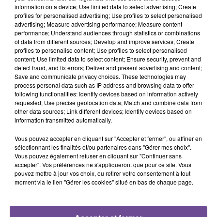
information on a device; Use limited data to select advertising; Create
profiles for personalised advertising; Use profiles to select personalised
advertising; Measure advertising performance; Measure content
Cet élément est masqué compte-tenu du refus du
performance; Understand audiences through statistics or combinations
of data from different sources; Develop and improve services; Create
dépôt de cookies que vous avez exprimé. Si vous
profiles to personalise content; Use profiles to select personalised
souhaitez l'afficher, merci de nous donner votre accord
content; Use limited data to select content; Ensure security, prevent and
en cliquant sur le bouton ci-dessous.
detect fraud, and fix errors; Deliver and present advertising and content;
Save and communicate privacy choices. These technologies may
process personal data such as IP address and browsing data to offer
Afficher l'élément
following functionalities: Identify devices based on information actively
requested; Use precise geolocation data; Match and combine data from
other data sources; Link different devices; Identify devices based on
information transmitted automatically.
Vous pouvez accepter en cliquant sur "Accepter et fermer", ou affiner en
sélectionnant les finalités et/ou partenaires dans "Gérer mes choix".
PRÈS DE CHEZ VOUS
Vous pouvez également refuser en cliquant sur "Continuer sans
accepter". Vos préférences ne s'appliqueront que pour ce site. Vous
pouvez mettre à jour vos choix, ou retirer votre consentement à tout
moment via le lien "Gérer les cookies" situé en bas de chaque page.