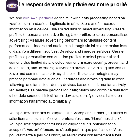
Le respect de votre vie privée est notre priorité
We and
our (447) partners
do the following data processing based on
your consent and/or our legitimate interest: Store and/or access
KATSEYE
AMIR
DJO
information on a device; Use limited data to select advertising; Create
Gabriela
A L'imparfaite
End Of Beginning
profiles for personalised advertising; Use profiles to select personalised
advertising; Measure advertising performance; Measure content
performance; Understand audiences through statistics or combinations
of data from different sources; Develop and improve services; Create
profiles to personalise content; Use profiles to select personalised
content; Use limited data to select content; Ensure security, prevent and
detect fraud, and fix errors; Deliver and present advertising and content;
Cet élément est masqué compte-tenu du refus du
Save and communicate privacy choices. These technologies may
dépôt de cookies que vous avez exprimé. Si vous
process personal data such as IP address and browsing data to offer
souhaitez l'afficher, merci de nous donner votre accord
following functionalities: Identify devices based on information actively
requested; Use precise geolocation data; Match and combine data from
en cliquant sur le bouton ci-dessous.
other data sources; Link different devices; Identify devices based on
information transmitted automatically.
Afficher l'élément
Vous pouvez accepter en cliquant sur "Accepter et fermer", ou affiner en
sélectionnant les finalités et/ou partenaires dans "Gérer mes choix".
Vous pouvez également refuser en cliquant sur "Continuer sans
accepter". Vos préférences ne s'appliqueront que pour ce site. Vous
pouvez mettre à jour vos choix, ou retirer votre consentement à tout