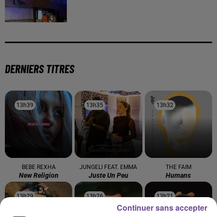
DERNIERS TITRES
13h39
13h39
13h35
13h35
13h32
13h32
BEBE REXHA
JUNGELI FEAT. EMMA
THE FAIM
New Religion
Juste Un Peu
Humans
13h29
13h29
13h26
13h26
13h21
13h21
Continuer sans accepter