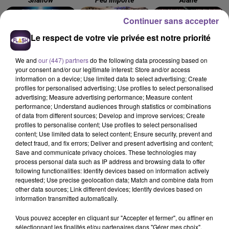
Shallow
Peu Importe
Alane
Continuer sans accepter
9h02
9h02
8h57
8h57
8h54
8h54
Le respect de votre vie privée est notre priorité
We and
our (447) partners
do the following data processing based on
your consent and/or our legitimate interest: Store and/or access
information on a device; Use limited data to select advertising; Create
profiles for personalised advertising; Use profiles to select personalised
JENNIFER LOPEZ
JUNGELI FEAT. EMMA
MARK RONSON FEAT.
Save Me Tonight
Juste Un Peu
advertising; Measure advertising performance; Measure content
MILEY CYRUS
Nothing Breaks Like A
performance; Understand audiences through statistics or combinations
Heart
of data from different sources; Develop and improve services; Create
profiles to personalise content; Use profiles to select personalised
content; Use limited data to select content; Ensure security, prevent and
detect fraud, and fix errors; Deliver and present advertising and content;
Save and communicate privacy choices. These technologies may
process personal data such as IP address and browsing data to offer
following functionalities: Identify devices based on information actively
Cet élément est masqué compte-tenu du refus du
requested; Use precise geolocation data; Match and combine data from
dépôt de cookies que vous avez exprimé. Si vous
other data sources; Link different devices; Identify devices based on
information transmitted automatically.
souhaitez l'afficher, merci de nous donner votre accord
en cliquant sur le bouton ci-dessous.
Vous pouvez accepter en cliquant sur "Accepter et fermer", ou affiner en
sélectionnant les finalités et/ou partenaires dans "Gérer mes choix".