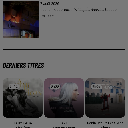
7 août 2026
Incendie : des enfants bloqués dans les fumées
toxiques
DERNIERS TITRES
9h12
9h12
9h09
9h09
9h06
9h06
LADY GAGA
ZAZIE
Robin Schulz Feat. Wes