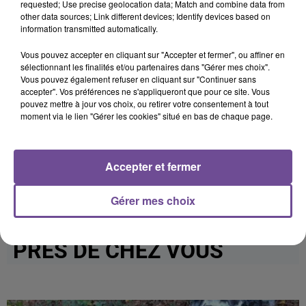
requested; Use precise geolocation data; Match and combine data from
other data sources; Link different devices; Identify devices based on
information transmitted automatically.
Vous pouvez accepter en cliquant sur "Accepter et fermer", ou affiner en
sélectionnant les finalités et/ou partenaires dans "Gérer mes choix".
Cet élément est masqué compte-tenu du refus du
Vous pouvez également refuser en cliquant sur "Continuer sans
dépôt de cookies que vous avez exprimé. Si vous
accepter". Vos préférences ne s'appliqueront que pour ce site. Vous
souhaitez l'afficher, merci de nous donner votre accord
pouvez mettre à jour vos choix, ou retirer votre consentement à tout
moment via le lien "Gérer les cookies" situé en bas de chaque page.
en cliquant sur le bouton ci-dessous.
Afficher l'élément
Accepter et fermer
Gérer mes choix
PRÈS DE CHEZ VOUS