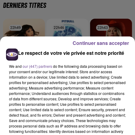
DERNIERS TITRES
22h49
22h49
22h46
22h46
22h43
22h43
Continuer sans accepter
Le respect de votre vie privée est notre priorité
We and
our (447) partners
do the following data processing based on
ORIA
PITBULL FEAT. KE$HA
ELOIÌZ
your consent and/or our legitimate interest: Store and/or access
Soirée Mondaine
Timber
Cow-Girl Moderne
information on a device; Use limited data to select advertising; Create
profiles for personalised advertising; Use profiles to select personalised
22h40
22h40
22h37
22h37
22h34
22h34
advertising; Measure advertising performance; Measure content
performance; Understand audiences through statistics or combinations
of data from different sources; Develop and improve services; Create
profiles to personalise content; Use profiles to select personalised
content; Use limited data to select content; Ensure security, prevent and
detect fraud, and fix errors; Deliver and present advertising and content;
Save and communicate privacy choices. These technologies may
BENSON BOONE
MYLES SMITH
47TER
process personal data such as IP address and browsing data to offer
In The Stars
Drive Safe
Superstar
following functionalities: Identify devices based on information actively