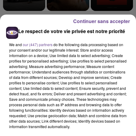
JULIEN LIEB
ALEX WARREN
CORNEILLE FEAT VITAA
Continuer sans accepter
Autrement
Fever Dream
Ensemble
Le respect de votre vie privée est notre priorité
9h22
9h22
9h18
9h18
9h15
9h15
We and
our (447) partners
do the following data processing based on
your consent and/or our legitimate interest: Store and/or access
information on a device; Use limited data to select advertising; Create
profiles for personalised advertising; Use profiles to select personalised
advertising; Measure advertising performance; Measure content
performance; Understand audiences through statistics or combinations
MANON LISA
OFENBACH FEAT.
ANGÈLE FEAT. JUSTICE
of data from different sources; Develop and improve services; Create
Le Petit Peìcheur
What You Want
NORMA JEAN MARTINE
profiles to personalise content; Use profiles to select personalised
Overdrive
content; Use limited data to select content; Ensure security, prevent and
detect fraud, and fix errors; Deliver and present advertising and content;
Save and communicate privacy choices. These technologies may
process personal data such as IP address and browsing data to offer
following functionalities: Identify devices based on information actively
requested; Use precise geolocation data; Match and combine data from
other data sources; Link different devices; Identify devices based on
Cet élément est masqué compte-tenu du refus du
information transmitted automatically.
dépôt de cookies que vous avez exprimé. Si vous