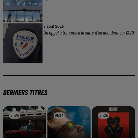
3 août 2026
Un appel à témoins à la suite d’un accident sur l’A20
DERNIERS TITRES
9h36
9h36
9h34
9h34
9h26
9h26