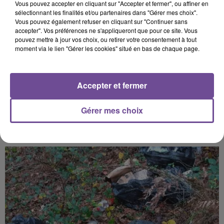
souhaitez l'afficher, merci de nous donner votre accord
Vous pouvez accepter en cliquant sur "Accepter et fermer", ou affiner en
sélectionnant les finalités et/ou partenaires dans "Gérer mes choix".
en cliquant sur le bouton ci-dessous.
Vous pouvez également refuser en cliquant sur "Continuer sans
accepter". Vos préférences ne s'appliqueront que pour ce site. Vous
Afficher l'élément
pouvez mettre à jour vos choix, ou retirer votre consentement à tout
moment via le lien "Gérer les cookies" situé en bas de chaque page.
Accepter et fermer
PRÈS DE CHEZ VOUS
Gérer mes choix