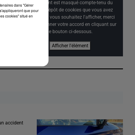
Cet élément est masqué compte-tenu du
rtenaires dans "Gérer
refus du dépôt de cookies que vous avez
s'appliqueront que pour
les cookies" situé en
exprimé. Si vous souhaitez l'afficher, merci
de nous donner votre accord en cliquant sur
le bouton ci-dessous.
Afficher l'élément