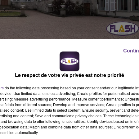
Contin
e dérouleront les 18 et 19 septembre prochain, il sera possible
er des visites gratuites et commentées.
entrée, la salle à manger, le bureau de la préfète, les salons, le
Le respect de votre vie privée est notre priorité
 de l’architecture et du patrimoine accueillera les visiteurs à
mum. Elles seront proposées le samedi 18 septembre à 14h00 et
ers
do the following data processing based on your consent and/or our legitimate int
device; Use limited data to select advertising; Create profiles for personalised adver
vertising; Measure advertising performance; Measure content performance; Unders
ns of data from different sources; Develop and improve services; Create profiles to 
alised content; Use limited data to select content; Ensure security, prevent and detect
rtes sur le site internet de la préfecture de la Creuse.
ertising and content; Save and communicate privacy choices. These technologies
and browsing data to offer following functionalities: Identify devices based on infor
eolocation data; Match and combine data from other data sources; Link different de
nsmitted automatically.