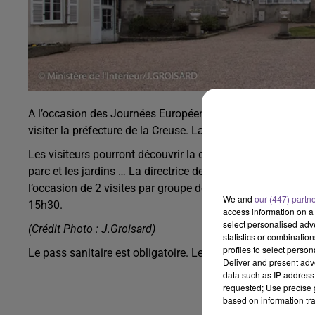
A l’occasion des Journées Européennes du Patrimoine qui s
visiter la préfecture de la Creuse. La préfecture va propos
Les visiteurs pourront découvrir la cour d’honneur, le hall d’
parc et les jardins … La directrice de l’unité départementale
l’occasion de 2 visites par groupe de 50 personnes maxi
We and
our (447) partn
15h30.
access information on a 
select personalised ad
(Crédit Photo : J.Groisard)
statistics or combinatio
profiles to select person
Le pass sanitaire est obligatoire. Les inscriptions sont ouve
Deliver and present adv
data such as IP address 
requested; Use precise g
based on information tra