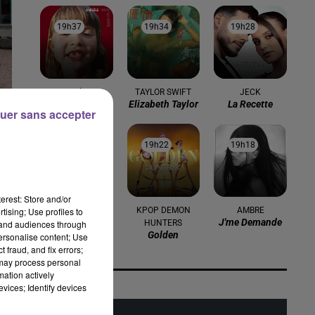
19h37
19h37
19h34
19h34
19h28
19h28
Angèle
TAYLOR SWIFT
JECK
Flou
Elizabeth Taylor
La Recette
uer sans accepter
 de
19h25
19h25
19h22
19h22
19h18
19h18
erest: Store and/or
TEDDY SWIMS
KPOP DEMON
AMBRE
tising; Use profiles to
Mr Know It All
J'me Demande
HUNTERS
tand audiences through
Golden
personalise content; Use
 fraud, and fix errors;
 may process personal
mation actively
vices; Identify devices