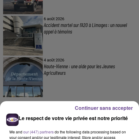
6 août 2026
Accident mortel sur l’A20 à Limoges : un nouvel
appel à témoins
4 août 2026
Haute-Vienne : une aide pour les Jeunes
Agriculteurs
Continuer sans accepter
Le respect de votre vie privée est notre priorité
DERNIERS TITRES
We and
our (447) partners
do the following data processing based on
your consent and/or our legitimate interest: Store and/or access