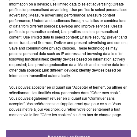
information on a device; Use limited data to select advertising; Create
profiles for personalised advertising; Use profiles to select personalised
3h20
3h20
3h16
3h16
3h13
3h13
advertising; Measure advertising performance; Measure content
performance; Understand audiences through statistics or combinations
of data from different sources; Develop and improve services; Create
profiles to personalise content; Use profiles to select personalised
content; Use limited data to select content; Ensure security, prevent and
detect fraud, and fix errors; Deliver and present advertising and content;
Save and communicate privacy choices. These technologies may
P!NK
CHRISTOPHE MAÉ
M. POKORA
process personal data such as IP address and browsing data to offer
All Out Of Fight
La Lune
Trophée
following functionalities: Identify devices based on information actively
requested; Use precise geolocation data; Match and combine data from
3h10
3h10
3h07
3h07
3h04
3h04
other data sources; Link different devices; Identify devices based on
information transmitted automatically.
Vous pouvez accepter en cliquant sur "Accepter et fermer", ou affiner en
sélectionnant les finalités et/ou partenaires dans "Gérer mes choix".
Vous pouvez également refuser en cliquant sur "Continuer sans
accepter". Vos préférences ne s'appliqueront que pour ce site. Vous
Kygo Feat. Parson
ODYSSEY
DJ Snake
pouvez mettre à jour vos choix, ou retirer votre consentement à tout
Oh La Mer
Middle
James
moment via le lien "Gérer les cookies" situé en bas de chaque page.
Stole The Show