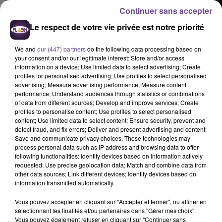
Continuer sans accepter
Le respect de votre vie privée est notre priorité
We and
our (447) partners
do the following data processing based on
your consent and/or our legitimate interest: Store and/or access
information on a device; Use limited data to select advertising; Create
A LA UNE
profiles for personalised advertising; Use profiles to select personalised
advertising; Measure advertising performance; Measure content
performance; Understand audiences through statistics or combinations
of data from different sources; Develop and improve services; Create
6 août 2026
Creuse : Un homme reconnaît être l’auteur d’une
profiles to personalise content; Use profiles to select personalised
content; Use limited data to select content; Ensure security, prevent and
dizaine d’incendies
detect fraud, and fix errors; Deliver and present advertising and content;
Save and communicate privacy choices. These technologies may
process personal data such as IP address and browsing data to offer
following functionalities: Identify devices based on information actively
requested; Use precise geolocation data; Match and combine data from
6 août 2026
other data sources; Link different devices; Identify devices based on
Accident mortel sur l’A20 à Limoges : un nouvel
information transmitted automatically.
appel à témoins
Vous pouvez accepter en cliquant sur "Accepter et fermer", ou affiner en
sélectionnant les finalités et/ou partenaires dans "Gérer mes choix".
Vous pouvez également refuser en cliquant sur "Continuer sans