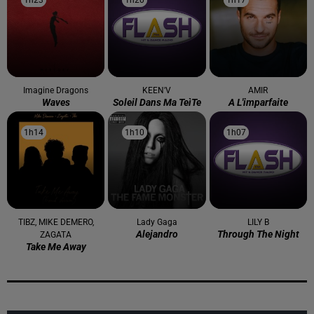
1h23
1h23
1h20
1h20
1h17
1h17
Imagine Dragons
KEEN'V
AMIR
Waves
Soleil Dans Ma Teìte
A L'imparfaite
1h14
1h14
1h10
1h10
1h07
1h07
TIBZ, MIKE DEMERO,
Lady Gaga
LILY B
Alejandro
Through The Night
ZAGATA
Take Me Away