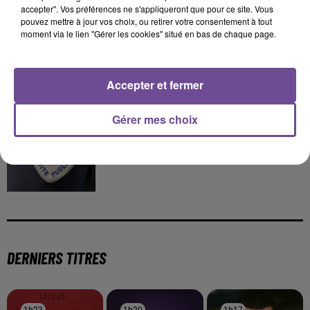
accepter". Vos préférences ne s'appliqueront que pour ce site. Vous
4 août 2026
pouvez mettre à jour vos choix, ou retirer votre consentement à tout
Haute-Vienne : une aide pour les Jeunes
moment via le lien "Gérer les cookies" situé en bas de chaque page.
Agriculteurs
Accepter et fermer
3 août 2026
Gérer mes choix
Un appel à témoins à la suite d’un accident sur l’A20
DERNIERS TITRES