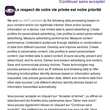
Myriam
LANES
Continuer sans accepter
Ingrid
LOUIT
Le respect de votre vie privée est notre priorité
Thomas
DUCOURTIOUX
Marlène
SERRU
We and
our (447) partners
do the following data processing based on
your consent and/or our legitimate interest: Store and/or access
information on a device; Use limited data to select advertising; Create
A LA UNE
profiles for personalised advertising; Use profiles to select personalised
advertising; Measure advertising performance; Measure content
performance; Understand audiences through statistics or combinations
of data from different sources; Develop and improve services; Create
8 août 2026
profiles to personalise content; Use profiles to select personalised
Champagnac-la-Rivière : appel à témoins de la
content; Use limited data to select content; Ensure security, prevent and
gendarmerie
detect fraud, and fix errors; Deliver and present advertising and content;
Save and communicate privacy choices. These technologies may
process personal data such as IP address and browsing data to offer
following functionalities: Identify devices based on information actively
requested; Use precise geolocation data; Match and combine data from
8 août 2026
other data sources; Link different devices; Identify devices based on
Une victime forcée de réaliser plusieurs tags vers
information transmitted automatically.
un point de deal
Vous pouvez accepter en cliquant sur "Accepter et fermer", ou affiner en
sélectionnant les finalités et/ou partenaires dans "Gérer mes choix".
Vous pouvez également refuser en cliquant sur "Continuer sans
accepter". Vos préférences ne s'appliqueront que pour ce site. Vous