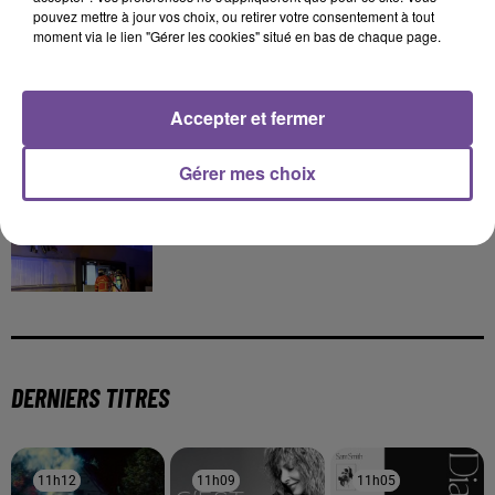
8 août 2026
pouvez mettre à jour vos choix, ou retirer votre consentement à tout
Festival du Mont-Gargan 2026 : six jours de fête
moment via le lien "Gérer les cookies" situé en bas de chaque page.
Accepter et fermer
7 août 2026
Gérer mes choix
Incendie : des enfants bloqués dans les fumées
toxiques
DERNIERS TITRES
11h12
11h12
11h09
11h09
11h05
11h05