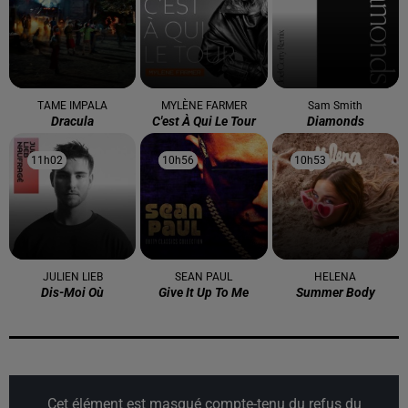
TAME IMPALA
MYLÈNE FARMER
Sam Smith
Dracula
C'est À Qui Le Tour
Diamonds
11h02
11h02
10h56
10h56
10h53
10h53
JULIEN LIEB
SEAN PAUL
HELENA
Dis-Moi Où
Give It Up To Me
Summer Body
Cet élément est masqué compte-tenu du refus du