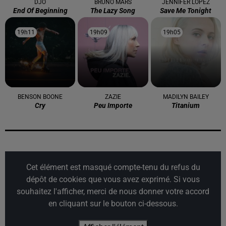
DJO
BRUNO MARS
JENNIFER LOPEZ
End Of Beginning
The Lazy Song
Save Me Tonight
19h11
19h11
19h09
19h09
19h05
19h05
BENSON BOONE
ZAZIE
MADILYN BAILEY
Cry
Peu Importe
Titanium
Cet élément est masqué compte-tenu du refus du
dépôt de cookies que vous avez exprimé. Si vous
souhaitez l'afficher, merci de nous donner votre accord
en cliquant sur le bouton ci-dessous.