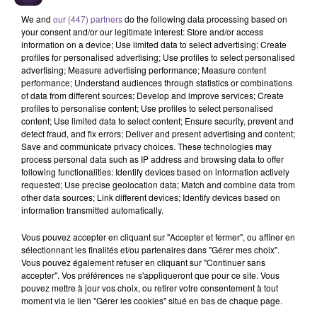
A LA UNE
We and
our (447) partners
do the following data processing based on
your consent and/or our legitimate interest: Store and/or access
information on a device; Use limited data to select advertising; Create
profiles for personalised advertising; Use profiles to select personalised
19h13
Champagnac-la-Rivière : appel à témoins de la
advertising; Measure advertising performance; Measure content
performance; Understand audiences through statistics or combinations
gendarmerie
of data from different sources; Develop and improve services; Create
profiles to personalise content; Use profiles to select personalised
content; Use limited data to select content; Ensure security, prevent and
detect fraud, and fix errors; Deliver and present advertising and content;
Save and communicate privacy choices. These technologies may
19h02
process personal data such as IP address and browsing data to offer
Une victime forcée de réaliser plusieurs tags vers
following functionalities: Identify devices based on information actively
un point de deal
requested; Use precise geolocation data; Match and combine data from
other data sources; Link different devices; Identify devices based on
information transmitted automatically.
Vous pouvez accepter en cliquant sur "Accepter et fermer", ou affiner en
11h30
sélectionnant les finalités et/ou partenaires dans "Gérer mes choix".
Festival du Mont-Gargan 2026 : six jours de fête
Vous pouvez également refuser en cliquant sur "Continuer sans
accepter". Vos préférences ne s'appliqueront que pour ce site. Vous
pouvez mettre à jour vos choix, ou retirer votre consentement à tout
moment via le lien "Gérer les cookies" situé en bas de chaque page.