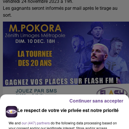
vendredi 24 novembre 2023 à 19h.
Les gagnants seront informés par mail après le tirage au
sort.
Continuer sans accepter
A LA UNE
Le respect de votre vie privée est notre priorité
We and
our (447) partners
do the following data processing based on
9h44
your consent and/or our legitimate interest: Store and/or access