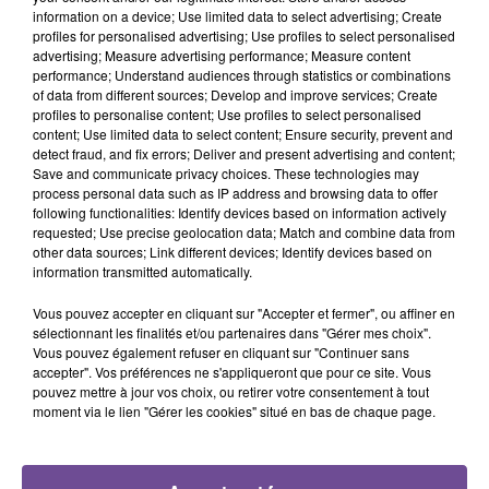
Incendie : des enfants bloqués dans les fumées
information on a device; Use limited data to select advertising; Create
toxiques
profiles for personalised advertising; Use profiles to select personalised
advertising; Measure advertising performance; Measure content
performance; Understand audiences through statistics or combinations
of data from different sources; Develop and improve services; Create
profiles to personalise content; Use profiles to select personalised
6 août 2026
content; Use limited data to select content; Ensure security, prevent and
Creuse : Un homme reconnaît être l’auteur d’une
detect fraud, and fix errors; Deliver and present advertising and content;
dizaine d’incendies
Save and communicate privacy choices. These technologies may
process personal data such as IP address and browsing data to offer
following functionalities: Identify devices based on information actively
requested; Use precise geolocation data; Match and combine data from
other data sources; Link different devices; Identify devices based on
information transmitted automatically.
6 août 2026
Accident mortel sur l’A20 à Limoges : un nouvel
Vous pouvez accepter en cliquant sur "Accepter et fermer", ou affiner en
appel à témoins
sélectionnant les finalités et/ou partenaires dans "Gérer mes choix".
Vous pouvez également refuser en cliquant sur "Continuer sans
accepter". Vos préférences ne s'appliqueront que pour ce site. Vous
pouvez mettre à jour vos choix, ou retirer votre consentement à tout
moment via le lien "Gérer les cookies" situé en bas de chaque page.
4 août 2026
Haute-Vienne : une aide pour les Jeunes
Agriculteurs