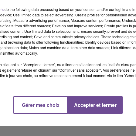
ers
do the following data processing based on your consent and/or our legitimate int
device; Use limited data to select advertising; Create profiles for personalised adver
vertising; Measure advertising performance; Measure content performance; Unders
ns of data from different sources; Develop and improve services; Create profiles to 
e le mercredi 9 novembre à Limoges !
alised content; Use limited data to select content; Ensure security, prevent and detect
ertising and content; Save and communicate privacy choices. These technologies
étropole à 20h à l’occasion de son « Nonante-Cinq Tour » !
and browsing data to offer following functionalities: Identify devices based on infor
eolocation data; Match and combine data from other data sources; Link different de
, TENTEZ VOTRE CHANCE EN ENVOYANT
nsmitted automatically.
FLASH AU 7 17 17* !
cliquant sur "Accepter et fermer", ou affiner en sélectionnant les finalités et/ou pa
 également refuser en cliquant sur "Continuer sans accepter". Vos préférences ne 
tre à jour vos choix, ou retirer votre consentement à tout moment via le lien "Gérer 
ndredi 7 octobre 2022 à 19h.
 tirage au sort. Chacun des gagnants sera prévenu par mail.
Gérer mes choix
Accepter et fermer
èglement