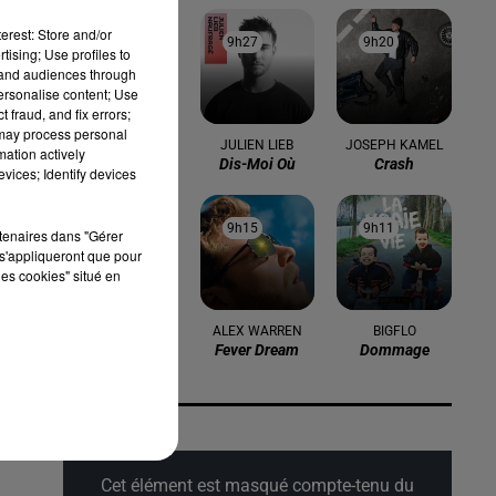
erest: Store and/or
9h32
9h32
9h27
9h27
9h20
9h20
tising; Use profiles to
tand audiences through
personalise content; Use
 fraud, and fix errors;
 may process personal
BRUNO MARS
JULIEN LIEB
JOSEPH KAMEL
mation actively
I Just Might
Dis-Moi Où
Crash
vices; Identify devices
9h17
9h17
9h15
9h15
9h11
9h11
rtenaires dans "Gérer
s'appliqueront que pour
les cookies" situé en
CARBONNE
ALEX WARREN
BIGFLO
Imagine
Fever Dream
Dommage
Cet élément est masqué compte-tenu du