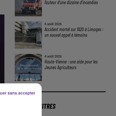
l’auteur d’une dizaine d’incendies
6 août 2026
Accident mortel sur l’A20 à Limoges :
un nouvel appel à témoins
4 août 2026
Haute-Vienne : une aide pour les
Jeunes Agriculteurs
uer sans accepter
DERNIERS TITRES