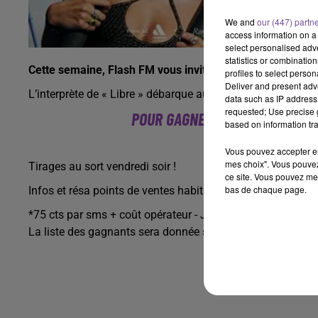
We and
our (447) partn
access information on a 
select personalised ad
statistics or combinatio
Cette semaine, Flash FM vous invite au concert d’Angèl
profiles to select person
Deliver and present adv
L’interprète de « Libre » débarque au Zénith de Limoges M
data such as IP address 
requested; Use precise g
POUR GAGNER VOS INVITATIONS
based on information tra
LE MOT CLÉ 
Vous pouvez accepter en 
mes choix". Vous pouvez
Tirages au sort vendredi soir !
ce site. Vous pouvez met
bas de chaque page.
Infos et résa points de ventes habituels
*75 cts par sms + coût opérateur - Jeu ouvert jusqu'au ve
La liste des gagnants sera donnée sur cette page après le
R