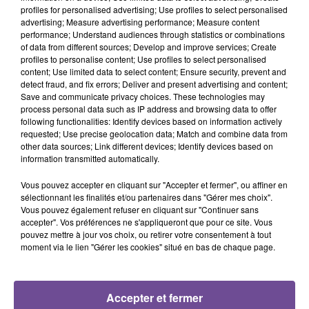
profiles for personalised advertising; Use profiles to select personalised
advertising; Measure advertising performance; Measure content
performance; Understand audiences through statistics or combinations
of data from different sources; Develop and improve services; Create
profiles to personalise content; Use profiles to select personalised
content; Use limited data to select content; Ensure security, prevent and
detect fraud, and fix errors; Deliver and present advertising and content;
Save and communicate privacy choices. These technologies may
process personal data such as IP address and browsing data to offer
following functionalities: Identify devices based on information actively
requested; Use precise geolocation data; Match and combine data from
other data sources; Link different devices; Identify devices based on
information transmitted automatically.
Vous pouvez accepter en cliquant sur "Accepter et fermer", ou affiner en
sélectionnant les finalités et/ou partenaires dans "Gérer mes choix".
Vous pouvez également refuser en cliquant sur "Continuer sans
A LA UNE
accepter". Vos préférences ne s'appliqueront que pour ce site. Vous
pouvez mettre à jour vos choix, ou retirer votre consentement à tout
moment via le lien "Gérer les cookies" situé en bas de chaque page.
8 août 2026
Champagnac-la-Rivière : appel à témoins de la
gendarmerie
Accepter et fermer