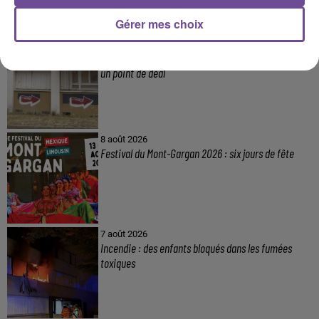
Gérer mes choix
8 août 2026
Une victime forcée de réaliser plusieurs tags vers
un point de deal
8 août 2026
Festival du Mont-Gargan 2026 : six jours de fête
7 août 2026
Incendie : des enfants bloqués dans les fumées
toxiques