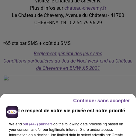
Visitez le Château de Cheverny.
Plus d'infos sur
chateau-cheverny.fr
Le Château de Cheverny, Avenue du Château - 41700
CHEVERNY tel : 02 54 79 96 29
*65 cts par SMS + coût du SMS
Règlement général des jeux sms
Conditions particulières du Jeu de Noël week-end au Château
de Cheverny en BMW X5 2021
Continuer sans accepter
Le respect de votre vie privée est notre priorité
We and
our (447) partners
do the following data processing based on
your consent and/or our legitimate interest: Store and/or access
information on a device; Use limited data to select advertising; Create