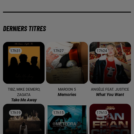
DERNIERS TITRES
17h31
17h31
17h27
17h27
17h24
17h24
TIBZ, MIKE DEMERO,
MAROON 5
ANGÈLE FEAT. JUSTICE
Memories
What You Want
ZAGATA
Take Me Away
17h19
17h19
17h15
17h15
17h13
17h13