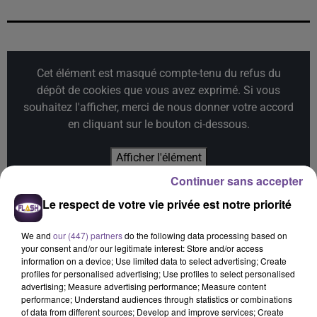
Cet élément est masqué compte-tenu du refus du
dépôt de cookies que vous avez exprimé. Si vous
souhaitez l'afficher, merci de nous donner votre accord
en cliquant sur le bouton ci-dessous.
Afficher l'élément
Continuer sans accepter
Le respect de votre vie privée est notre priorité
We and
our (447) partners
do the following data processing based on
your consent and/or our legitimate interest: Store and/or access
PRÈS DE CHEZ VOUS
information on a device; Use limited data to select advertising; Create
profiles for personalised advertising; Use profiles to select personalised
advertising; Measure advertising performance; Measure content
performance; Understand audiences through statistics or combinations
of data from different sources; Develop and improve services; Create