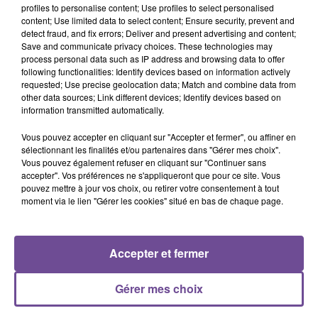
profiles to personalise content; Use profiles to select personalised
content; Use limited data to select content; Ensure security, prevent and
detect fraud, and fix errors; Deliver and present advertising and content;
Save and communicate privacy choices. These technologies may
process personal data such as IP address and browsing data to offer
following functionalities: Identify devices based on information actively
requested; Use precise geolocation data; Match and combine data from
other data sources; Link different devices; Identify devices based on
information transmitted automatically.
Vous pouvez accepter en cliquant sur "Accepter et fermer", ou affiner en
sélectionnant les finalités et/ou partenaires dans "Gérer mes choix".
Vous pouvez également refuser en cliquant sur "Continuer sans
accepter". Vos préférences ne s'appliqueront que pour ce site. Vous
4 août 2026
pouvez mettre à jour vos choix, ou retirer votre consentement à tout
HAUTE-VIENNE : UNE AIDE POUR LES JEUNES AGRICULTEURS
moment via le lien "Gérer les cookies" situé en bas de chaque page.
Face à la sécheresse qui frappe la Haute-Vienne, le
Département débloque une aide d’urgence de 100 000 euros
pour soutenir les jeunes agriculteurs et les...
Accepter et fermer
Gérer mes choix