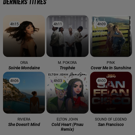
DERNIERS TITRES
4h15
4h15
4h11
4h11
4h09
4h09
ORIA
M. POKORA
P!NK
Soirée Mondaine
Trophée
Cover Me In Sunshine
4h06
4h06
4h03
4h03
4h00
4h00
RIVIERA
ELTON JOHN
SOUND OF LEGEND
She Doesn't Mind
Cold Heart (pnau
San Francisco
Remix)