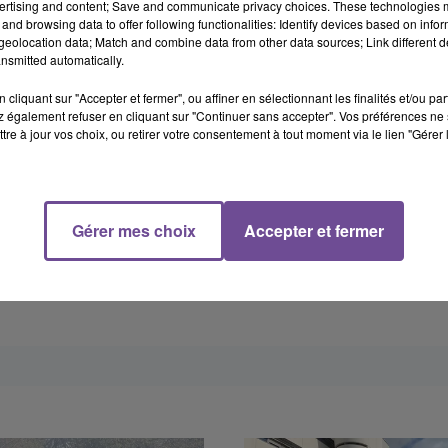
ertising and content; Save and communicate privacy choices. These technologies
énéralisé à l'ouest de Limoges ( RD 2000, RD 941 ouest, RD 20) 
and browsing data to offer following functionalities: Identify devices based on infor
eolocation data; Match and combine data from other data sources; Link different de
les Grands Axes.
nsmitted automatically.
sur l'ensemble du territoire !
cliquant sur "Accepter et fermer", ou affiner en sélectionnant les finalités et/ou pa
 également refuser en cliquant sur "Continuer sans accepter". Vos préférences ne 
tre à jour vos choix, ou retirer votre consentement à tout moment via le lien "Gérer 
e voiture s'est retrouvée en travers de la chaussée à la sortie 
 voitures se sont retrouvées au fossé à la sortie des Bouchats
Gérer mes choix
Accepter et fermer