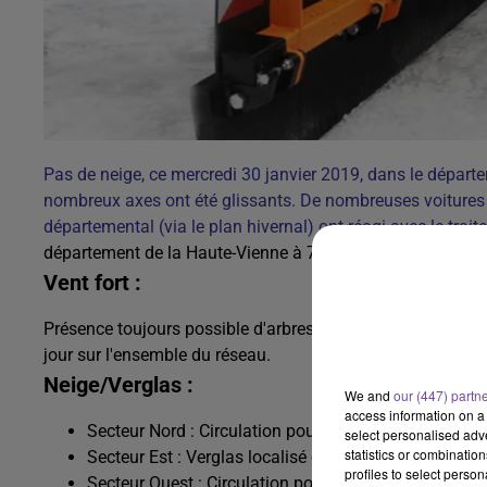
Pas de neige, ce mercredi 30 janvier 2019, dans le départem
nombreux axes ont été glissants. De nombreuses voitures 
départemental (via le plan hivernal) ont réagi avec le tra
département de la Haute-Vienne à 7h :
Vent fort :
Présence toujours possible d'arbres fragilisés le long du ré
jour sur l'ensemble du réseau.
Neige/Verglas :
We and
our (447) partn
access information on a 
Secteur Nord : Circulation pour l'instant normale su
select personalised ad
statistics or combinatio
Secteur Est : Verglas localisé et/ou généralisé. Trai
profiles to select person
Secteur Ouest : Circulation pour l'instant normale s