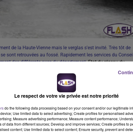
ent de la Haute-Vienne mais le verglas s'est invité. Très tôt de
se sont retrouvées au fossé. Rapidement les services du Consei
itement des différents axes du département.
Etat du réseau du
Contin
seau routier. Des patrouilles sont effectuées depuis le lever du
Le respect de votre vie privée est notre priorité
ers
do the following data processing based on your consent and/or our legitimate int
device; Use limited data to select advertising; Create profiles for personalised adver
r les Grands axes et Routes secondaires.
vertising; Measure advertising performance; Measure content performance; Unders
ns of data from different sources; Develop and improve services; Create profiles to 
tements en Cours sur les Grands axes (RD 941, RD 979 ...).
alised content; Use limited data to select content; Ensure security, prevent and detect
ur Grands axes et Routes secondaires.