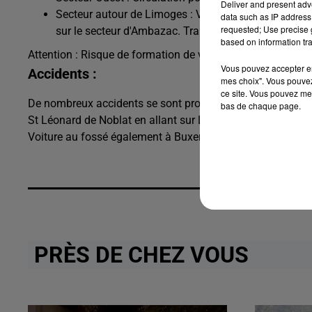
Deliver and present adv
Secteur autour de Limoges : Verglas localisé et/ou g
data such as IP address 
requested; Use precise g
sur le secteur d'Ambazac. Traitements en cours sur 
based on information tra
Attention : Risque de formation de verglas au lever du jour 
Vous pouvez accepter en 
Accidents :
mes choix". Vous pouvez
ce site. Vous pouvez met
De nombreux accidents se sont produits dans la matinée. Un
bas de chaque page.
St Léonard de Noblat en allant sur Limoges. De nombreuses
Voiture au fossé également à Buxerolles ...
PRÈS DE CHEZ VOUS