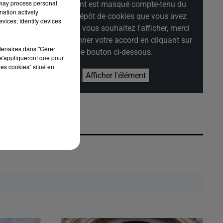
 may process personal
Cet élément est masqué compte-tenu du
et
mation actively
refus du dépôt de cookies que vous avez
vices; Identify devices
exprimé. Si vous souhaitez l'afficher, merci
de nous donner votre accord en cliquant sur
rtenaires dans "Gérer
le bouton ci-dessous.
s'appliqueront que pour
les cookies" situé en
de
Afficher l'élément
.