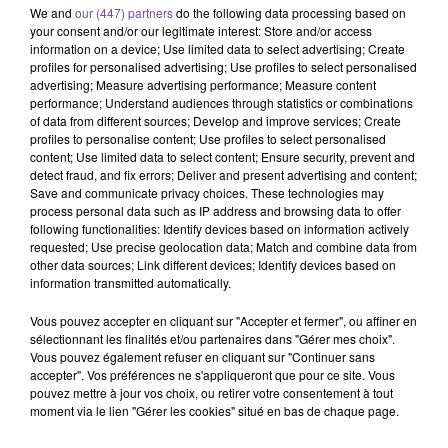
We and
our (447) partners
do the following data processing based on
SOUND OF LEGEND
Dadju
FREYA SKYE
San Francisco
Reine
Silent Treatment
your consent and/or our legitimate interest: Store and/or access
information on a device; Use limited data to select advertising; Create
profiles for personalised advertising; Use profiles to select personalised
13h33
13h33
13h30
13h30
13h24
13h24
advertising; Measure advertising performance; Measure content
performance; Understand audiences through statistics or combinations
of data from different sources; Develop and improve services; Create
profiles to personalise content; Use profiles to select personalised
content; Use limited data to select content; Ensure security, prevent and
detect fraud, and fix errors; Deliver and present advertising and content;
Save and communicate privacy choices. These technologies may
DERMOT KENNEDY
BRUNO MARS
TEDDY SWIMS
process personal data such as IP address and browsing data to offer
Power Over Me
I Just Might
Mr Know It All
following functionalities: Identify devices based on information actively
requested; Use precise geolocation data; Match and combine data from
other data sources; Link different devices; Identify devices based on
information transmitted automatically.
Vous pouvez accepter en cliquant sur "Accepter et fermer", ou affiner en
Cet élément est masqué compte-tenu du refus du
sélectionnant les finalités et/ou partenaires dans "Gérer mes choix".
Vous pouvez également refuser en cliquant sur "Continuer sans
dépôt de cookies que vous avez exprimé. Si vous
accepter". Vos préférences ne s'appliqueront que pour ce site. Vous
souhaitez l'afficher, merci de nous donner votre accord
pouvez mettre à jour vos choix, ou retirer votre consentement à tout
en cliquant sur le bouton ci-dessous.
moment via le lien "Gérer les cookies" situé en bas de chaque page.