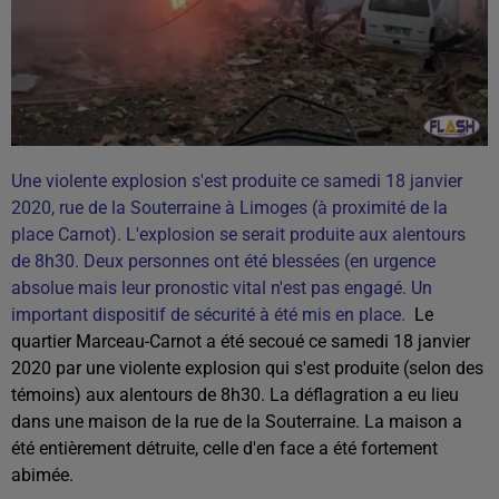
Une violente explosion s'est produite ce samedi 18 janvier
2020, rue de la Souterraine à Limoges (à proximité de la
place Carnot). L'explosion se serait produite aux alentours
de 8h30. Deux personnes ont été blessées (en urgence
absolue mais leur pronostic vital n'est pas engagé. Un
important dispositif de sécurité à été mis en place.
Le
quartier Marceau-Carnot a été secoué ce samedi 18 janvier
2020 par une violente explosion qui s'est produite (selon des
témoins) aux alentours de 8h30. La déflagration a eu lieu
dans une maison de la rue de la Souterraine. La maison a
été entièrement détruite, celle d'en face a été fortement
abimée.