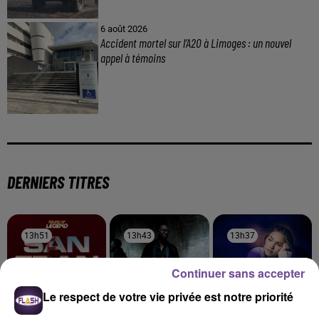
6 août 2026
Accident mortel sur l’A20 à Limoges : un nouvel
appel à témoins
DERNIERS TITRES
13h51
13h51
13h43
13h43
13h37
13h37
Continuer sans accepter
Le respect de votre vie privée est notre priorité