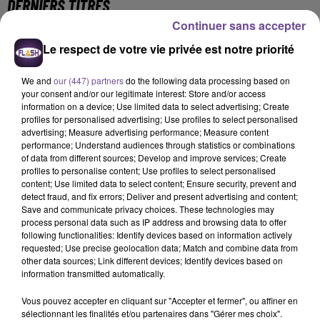
DERNIERS TITRES
Continuer sans accepter
Le respect de votre vie privée est notre priorité
8h09
8h09
8h04
8h04
7h55
7h55
We and
our (447) partners
do the following data processing based on
your consent and/or our legitimate interest: Store and/or access
information on a device; Use limited data to select advertising; Create
profiles for personalised advertising; Use profiles to select personalised
advertising; Measure advertising performance; Measure content
performance; Understand audiences through statistics or combinations
Rag'N'Bone Man
TEDDY SWIMS
SAM SMITH
of data from different sources; Develop and improve services; Create
Human
Mr Know It All
Stay With Me
profiles to personalise content; Use profiles to select personalised
content; Use limited data to select content; Ensure security, prevent and
7h51
7h51
7h46
7h46
7h43
7h43
detect fraud, and fix errors; Deliver and present advertising and content;
Save and communicate privacy choices. These technologies may
process personal data such as IP address and browsing data to offer
following functionalities: Identify devices based on information actively
requested; Use precise geolocation data; Match and combine data from
other data sources; Link different devices; Identify devices based on
information transmitted automatically.
ANGÈLE FEAT. JUSTICE
SEAN PAUL
TAME IMPALA
What You Want
Got 2 Luv U
Dracula
Vous pouvez accepter en cliquant sur "Accepter et fermer", ou affiner en
sélectionnant les finalités et/ou partenaires dans "Gérer mes choix".