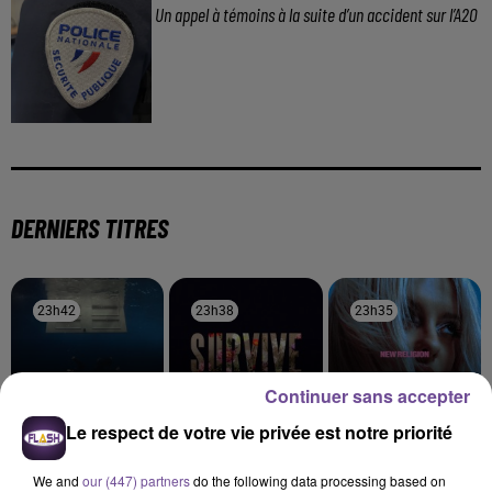
Un appel à témoins à la suite d’un accident sur l’A20
DERNIERS TITRES
23h42
23h42
23h38
23h38
23h35
23h35
Continuer sans accepter
Le respect de votre vie privée est notre priorité
BILLIE EILISH
LEWIS CAPALDI
BEBE REXHA
Birds Of A Feather
Almost
New Religion
We and
our (447) partners
do the following data processing based on