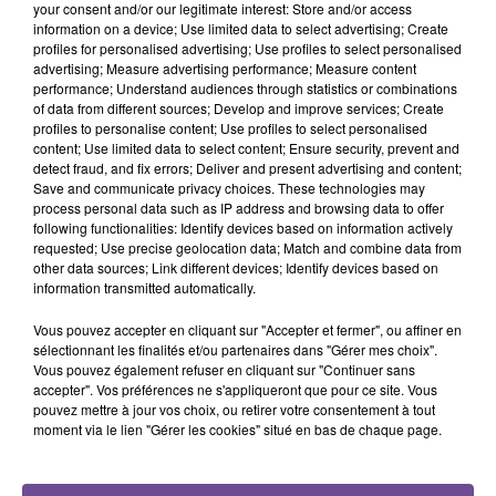
your consent and/or our legitimate interest: Store and/or access
23h32
23h32
23h29
23h29
23h26
23h26
information on a device; Use limited data to select advertising; Create
profiles for personalised advertising; Use profiles to select personalised
advertising; Measure advertising performance; Measure content
performance; Understand audiences through statistics or combinations
of data from different sources; Develop and improve services; Create
profiles to personalise content; Use profiles to select personalised
content; Use limited data to select content; Ensure security, prevent and
detect fraud, and fix errors; Deliver and present advertising and content;
Mika
ESMÉE
TEDDY SWIMS
Save and communicate privacy choices. These technologies may
Love Today
Insomnie
Mr Know It All
process personal data such as IP address and browsing data to offer
following functionalities: Identify devices based on information actively
requested; Use precise geolocation data; Match and combine data from
other data sources; Link different devices; Identify devices based on
information transmitted automatically.
Cet élément est masqué compte-tenu du refus du
Vous pouvez accepter en cliquant sur "Accepter et fermer", ou affiner en
dépôt de cookies que vous avez exprimé. Si vous
sélectionnant les finalités et/ou partenaires dans "Gérer mes choix".
Vous pouvez également refuser en cliquant sur "Continuer sans
souhaitez l'afficher, merci de nous donner votre accord
accepter". Vos préférences ne s'appliqueront que pour ce site. Vous
en cliquant sur le bouton ci-dessous.
pouvez mettre à jour vos choix, ou retirer votre consentement à tout
moment via le lien "Gérer les cookies" situé en bas de chaque page.
Afficher l'élément