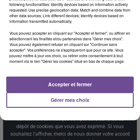
following functionalities: Identify devices based on information actively
requested; Use precise geolocation data; Match and combine data from
other data sources; Link different devices; Identify devices based on
Imagine Dragons
HUGEL X SOLTO
Angèle Feat. Damso
information transmitted automatically.
Waves
Jamaican (bam Bam)
Démons
Vous pouvez accepter en cliquant sur "Accepter et fermer", ou affiner en
20h47
20h47
20h43
20h43
20h39
20h39
sélectionnant les finalités et/ou partenaires dans "Gérer mes choix".
Vous pouvez également refuser en cliquant sur "Continuer sans
accepter". Vos préférences ne s'appliqueront que pour ce site. Vous
pouvez mettre à jour vos choix, ou retirer votre consentement à tout
moment via le lien "Gérer les cookies" situé en bas de chaque page.
TEDDY SWIMS
RAYE
ADELE
Mr Know It All
Where Is My Husband
Hello
Accepter et fermer
Gérer mes choix
Cet élément est masqué compte-tenu du refus du
dépôt de cookies que vous avez exprimé. Si vous
souhaitez l'afficher, merci de nous donner votre accord