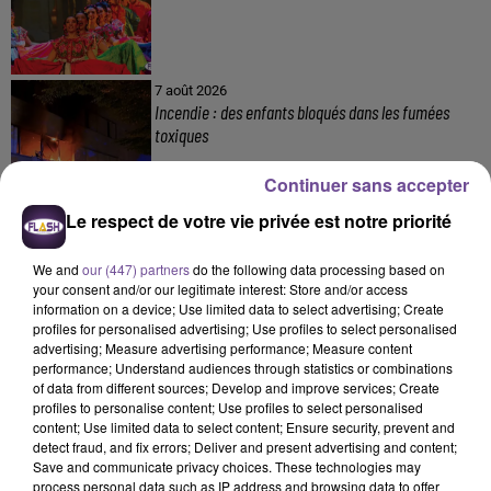
7 août 2026
Incendie : des enfants bloqués dans les fumées
toxiques
Continuer sans accepter
Le respect de votre vie privée est notre priorité
We and
our (447) partners
do the following data processing based on
your consent and/or our legitimate interest: Store and/or access
information on a device; Use limited data to select advertising; Create
DERNIERS TITRES
profiles for personalised advertising; Use profiles to select personalised
advertising; Measure advertising performance; Measure content
performance; Understand audiences through statistics or combinations
of data from different sources; Develop and improve services; Create
profiles to personalise content; Use profiles to select personalised
20h56
20h56
20h54
20h54
20h51
20h51
content; Use limited data to select content; Ensure security, prevent and
detect fraud, and fix errors; Deliver and present advertising and content;
Save and communicate privacy choices. These technologies may
process personal data such as IP address and browsing data to offer