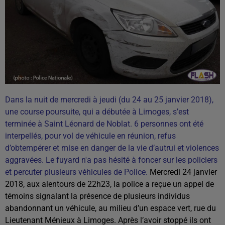
Dans la nuit de mercredi à jeudi (du 24 au 25 janvier 2018),
une course poursuite, qui a débutée à Limoges, s’est
terminée à Saint Léonard de Noblat. 6 personnes ont été
interpellés, pour vol de véhicule en réunion, refus
d’obtempérer et mise en danger de la vie d’autrui et violences
aggravées. Le fuyard n'a pas hésité à foncer sur les policiers
et percuter plusieurs véhicules de Police.
Mercredi 24 janvier
2018, aux alentours de 22h23, la police a reçue un appel de
témoins signalant la présence de plusieurs individus
abandonnant un véhicule, au milieu d’un espace vert, rue du
Lieutenant Ménieux à Limoges. Après l’avoir stoppé ils ont