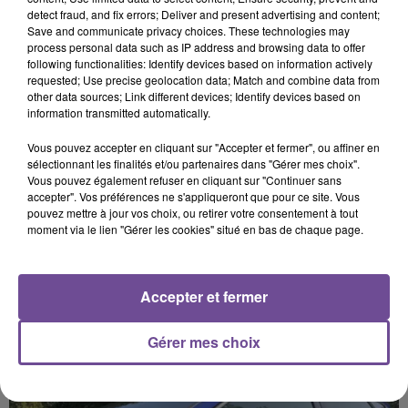
detect fraud, and fix errors; Deliver and present advertising and content;
Save and communicate privacy choices. These technologies may
Cet élément est masqué compte-tenu du refus du
process personal data such as IP address and browsing data to offer
dépôt de cookies que vous avez exprimé. Si vous
following functionalities: Identify devices based on information actively
requested; Use precise geolocation data; Match and combine data from
souhaitez l'afficher, merci de nous donner votre accord
other data sources; Link different devices; Identify devices based on
en cliquant sur le bouton ci-dessous.
information transmitted automatically.
Vous pouvez accepter en cliquant sur "Accepter et fermer", ou affiner en
Afficher l'élément
sélectionnant les finalités et/ou partenaires dans "Gérer mes choix".
Vous pouvez également refuser en cliquant sur "Continuer sans
accepter". Vos préférences ne s'appliqueront que pour ce site. Vous
pouvez mettre à jour vos choix, ou retirer votre consentement à tout
moment via le lien "Gérer les cookies" situé en bas de chaque page.
PRÈS DE CHEZ VOUS
Accepter et fermer
Gérer mes choix