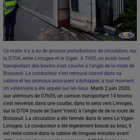
Ce matin il y a eu de grosses perturbations de circulation, sur
la D704, entre Limoges et le Vigen. A 7h05, un poids lourd
transportant des bovins s'est couché à l'angle de la route de
Boisseuil. Le conducteur s'est retrouvé coincé dans sa
cabine et les animaux pouvaient s'échapper, à tout moment.
Un vétérinaire a été appelé sur les lieux.
Mardi 2 juin 2020,
aux alentours de 07h05, un camion transportant 14 bovins
s'est renversé, dans une courbe, dans le sens vers Limoges,
sur la D704 (route de Saint Yrieix) à l'angle de de la route de
Boisseuil. La circulation a été fermée dans le sens Le Vigen-
Limoges. Le conducteur a été légèrement blessé au bras, il
est resté coincé dans la cabine de longues minutes avant