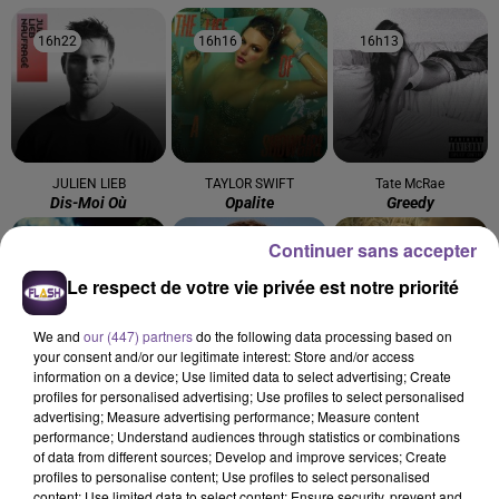
16h22
16h22
16h16
16h16
16h13
16h13
JULIEN LIEB
TAYLOR SWIFT
Tate McRae
Dis-Moi Où
Opalite
Greedy
Continuer sans accepter
16h10
16h10
16h07
16h07
16h04
16h04
Le respect de votre vie privée est notre priorité
We and
our (447) partners
do the following data processing based on
your consent and/or our legitimate interest: Store and/or access
information on a device; Use limited data to select advertising; Create
TAME IMPALA
ELLIOTT
Ed Sheeran
profiles for personalised advertising; Use profiles to select personalised
Dracula
On S'oubliera
Bad Habits
advertising; Measure advertising performance; Measure content
performance; Understand audiences through statistics or combinations
of data from different sources; Develop and improve services; Create
profiles to personalise content; Use profiles to select personalised
content; Use limited data to select content; Ensure security, prevent and