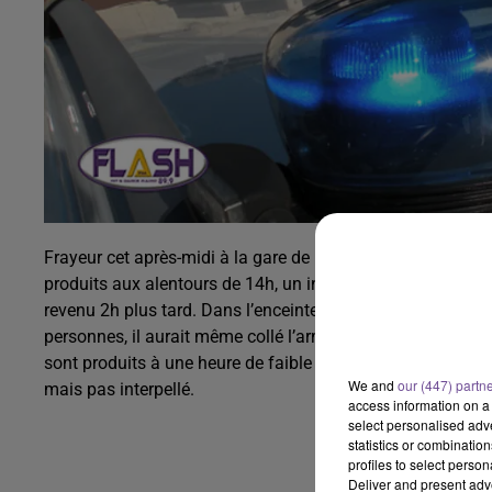
Frayeur cet après-midi à la gare de Limoges, un homme à v
produits aux alentours de 14h, un individu, sans billet, qui s
revenu 2h plus tard. Dans l’enceinte de la gare des Bénédic
personnes, il aurait même collé l’arme sur la tempe d’un p
sont produits à une heure de faible affluence. L’auteur des
We and
our (447) partn
mais pas interpellé.
access information on a 
select personalised ad
statistics or combinatio
profiles to select person
Deliver and present adv