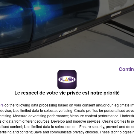
Contin
iser avec une arme plusieurs voyageurs. Les faits se sont
’était fait refouler d’un train qui allait en direction de Paris est
tins il s’est mis à viser avec une arme factice plusieurs
assant. Il n’y a pas eu de mouvement de panique car les faits se
Le respect de votre vie privée est notre priorité
 faits qui aurait gagné son arme à la fête foraine a été contrôlé
ers
do the following data processing based on your consent and/or our legitimate int
device; Use limited data to select advertising; Create profiles for personalised adver
vertising; Measure advertising performance; Measure content performance; Unders
ns of data from different sources; Develop and improve services; Create profiles to 
alised content; Use limited data to select content; Ensure security, prevent and detect
ertising and content; Save and communicate privacy choices. These technologies