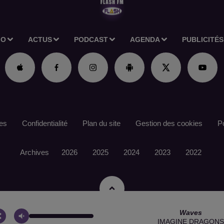
IO
ACTUS
PODCAST
AGENDA
PUBLICITÉS
es
Confidentialité
Plan du site
Gestion des cookies
Po
Archives
2026
2025
2024
2023
2022
Waves
IMAGINE DRAGON