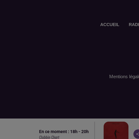
ACCUEIL
RAD
Mentions légal
En ce moment :
18
h -
20
h
Clubbin Chart