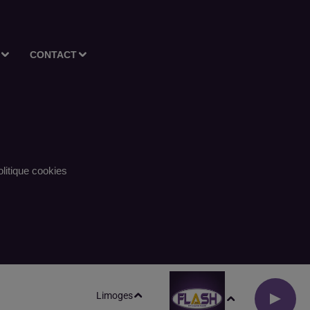
CONTACT
litique cookies
Limoges
S