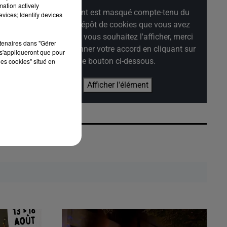
mation actively
Cet élément est masqué compte-tenu du
vices; Identify devices
refus du dépôt de cookies que vous avez
exprimé. Si vous souhaitez l'afficher, merci
rtenaires dans "Gérer
de nous donner votre accord en cliquant sur
s'appliqueront que pour
le bouton ci-dessous.
les cookies" situé en
Afficher l'élément