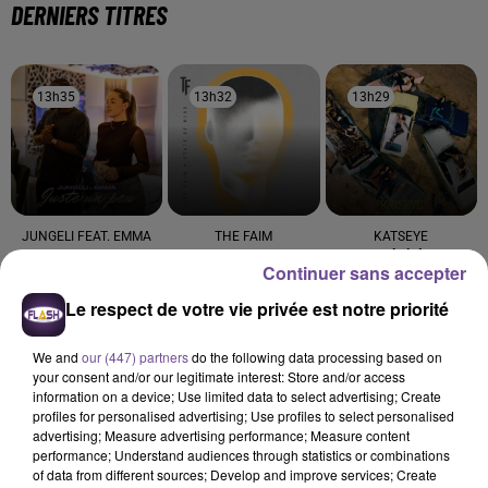
DERNIERS TITRES
13h35
13h35
13h32
13h32
13h29
13h29
JUNGELI FEAT. EMMA
THE FAIM
KATSEYE
Juste Un Peu
Humans
Gabriela
Continuer sans accepter
13h26
13h26
13h21
13h21
13h18
13h18
Le respect de votre vie privée est notre priorité
We and
our (447) partners
do the following data processing based on
your consent and/or our legitimate interest: Store and/or access
information on a device; Use limited data to select advertising; Create
profiles for personalised advertising; Use profiles to select personalised
advertising; Measure advertising performance; Measure content
AMIR
DJO
JULIEN LIEB
performance; Understand audiences through statistics or combinations
A L'imparfaite
End Of Beginning
Autrement
of data from different sources; Develop and improve services; Create