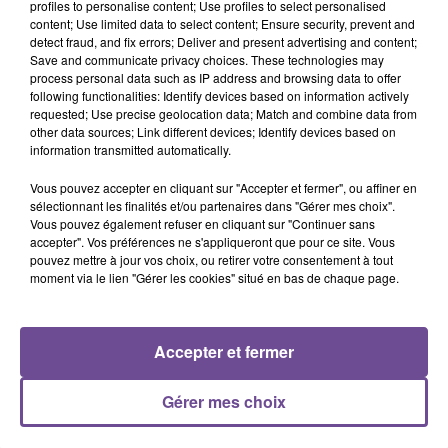
profiles to personalise content; Use profiles to select personalised
content; Use limited data to select content; Ensure security, prevent and
detect fraud, and fix errors; Deliver and present advertising and content;
Save and communicate privacy choices. These technologies may
process personal data such as IP address and browsing data to offer
following functionalities: Identify devices based on information actively
Cet élément est masqué compte-tenu du refus du
requested; Use precise geolocation data; Match and combine data from
dépôt de cookies que vous avez exprimé. Si vous
other data sources; Link different devices; Identify devices based on
souhaitez l'afficher, merci de nous donner votre accord
information transmitted automatically.
en cliquant sur le bouton ci-dessous.
Vous pouvez accepter en cliquant sur "Accepter et fermer", ou affiner en
sélectionnant les finalités et/ou partenaires dans "Gérer mes choix".
Afficher l'élément
Vous pouvez également refuser en cliquant sur "Continuer sans
accepter". Vos préférences ne s'appliqueront que pour ce site. Vous
pouvez mettre à jour vos choix, ou retirer votre consentement à tout
moment via le lien "Gérer les cookies" situé en bas de chaque page.
Accepter et fermer
PRÈS DE CHEZ VOUS
Gérer mes choix