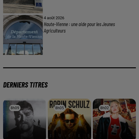
4 août 2026
Haute-Vienne : une aide pour les Jeunes
Agriculteurs
DERNIERS TITRES
8h09
8h09
8h05
8h05
8h02
8h02