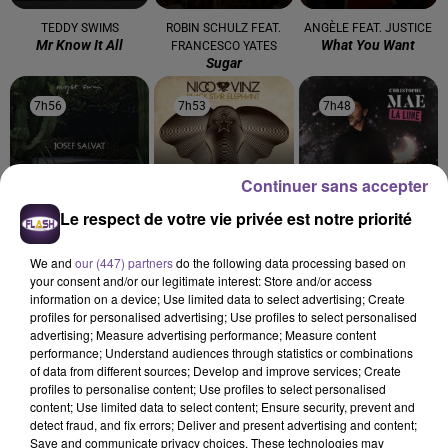
TEDDY SWIMS
ROBIN SCHULZ FEAT.
ANGÈLE FEAT. JUSTICE
Mr Know It All
What You Want
FRANCESCO YATES
Sugar
7h56
7h56
7h53
7h53
7h48
7h48
Continuer sans accepter
Le respect de votre vie privée est notre priorité
JOSEF SALVAT
NICO
CHRISTOPHE MAÉ
Open Season (une
Am I Wrong
La Lune
We and
our (447) partners
do the following data processing based on
Autre Saison)
your consent and/or our legitimate interest: Store and/or access
information on a device; Use limited data to select advertising; Create
profiles for personalised advertising; Use profiles to select personalised
advertising; Measure advertising performance; Measure content
performance; Understand audiences through statistics or combinations
of data from different sources; Develop and improve services; Create
profiles to personalise content; Use profiles to select personalised
Cet élément est masqué compte-tenu du refus du
content; Use limited data to select content; Ensure security, prevent and
dépôt de cookies que vous avez exprimé. Si vous
detect fraud, and fix errors; Deliver and present advertising and content;
souhaitez l'afficher, merci de nous donner votre accord
Save and communicate privacy choices. These technologies may