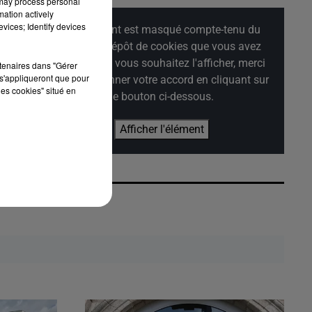
 may process personal
mation actively
vices; Identify devices
Cet élément est masqué compte-tenu du
refus du dépôt de cookies que vous avez
exprimé. Si vous souhaitez l'afficher, merci
rtenaires dans "Gérer
s'appliqueront que pour
de nous donner votre accord en cliquant sur
les cookies" situé en
le bouton ci-dessous.
Afficher l'élément