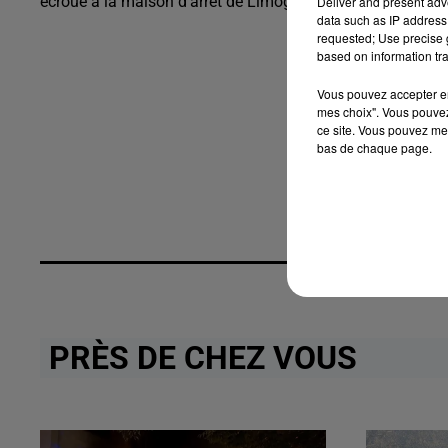
écroué à la maison d’arrêt de Limoges.
Deliver and present adv
data such as IP address 
requested; Use precise g
based on information tra
Vous pouvez accepter en 
mes choix". Vous pouvez
ce site. Vous pouvez met
bas de chaque page.
PRÈS DE CHEZ VOUS