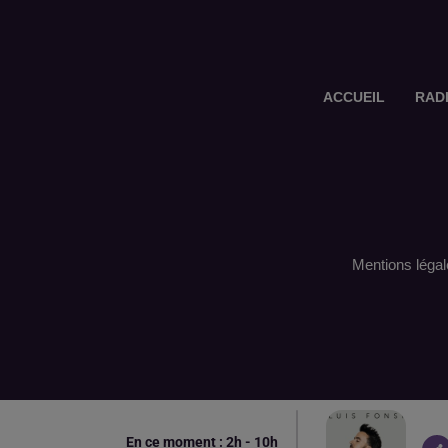
ACCUEIL
RAD
Mentions légal
En ce moment :
2
h -
10
h