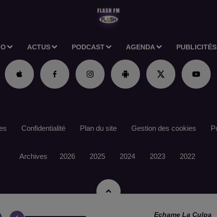
IO
ACTUS
PODCAST
AGENDA
PUBLICITÉS
es
Confidentialité
Plan du site
Gestion des cookies
Po
Archives
2026
2025
2024
2023
2022
Echame La Culpa