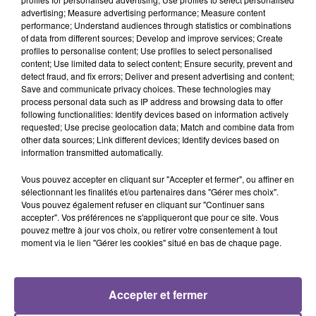
advertising; Measure advertising performance; Measure content
performance; Understand audiences through statistics or combinations
JÉRÉMY FREROT
OFENBACH, STARSAILOR
SIA FEAT. KENDRICK
of data from different sources; Develop and improve services; Create
Frerot
Four To The Floor
LAMAR
profiles to personalise content; Use profiles to select personalised
The Greatest
content; Use limited data to select content; Ensure security, prevent and
detect fraud, and fix errors; Deliver and present advertising and content;
Save and communicate privacy choices. These technologies may
process personal data such as IP address and browsing data to offer
following functionalities: Identify devices based on information actively
requested; Use precise geolocation data; Match and combine data from
other data sources; Link different devices; Identify devices based on
Cet élément est masqué compte-tenu du refus du
information transmitted automatically.
dépôt de cookies que vous avez exprimé. Si vous
souhaitez l'afficher, merci de nous donner votre accord
Vous pouvez accepter en cliquant sur "Accepter et fermer", ou affiner en
sélectionnant les finalités et/ou partenaires dans "Gérer mes choix".
en cliquant sur le bouton ci-dessous.
Vous pouvez également refuser en cliquant sur "Continuer sans
accepter". Vos préférences ne s'appliqueront que pour ce site. Vous
Afficher l'élément
pouvez mettre à jour vos choix, ou retirer votre consentement à tout
moment via le lien "Gérer les cookies" situé en bas de chaque page.
Accepter et fermer