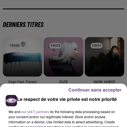
DERNIERS TITRES
19h56
19h56
19h53
19h53
19h51
19h51
Kygo Feat. Parson
ZAZIE
MARK AMBOR
Peu Importe
Belong Together
James
Continuer sans accepter
Stole The Show
Le respect de votre vie privée est notre priorité
19h48
19h48
19h43
19h43
19h40
19h40
We and
our (447) partners
do the following data processing based on
your consent and/or our legitimate interest: Store and/or access
information on a device; Use limited data to select advertising; Create
profiles for personalised advertising; Use profiles to select personalised