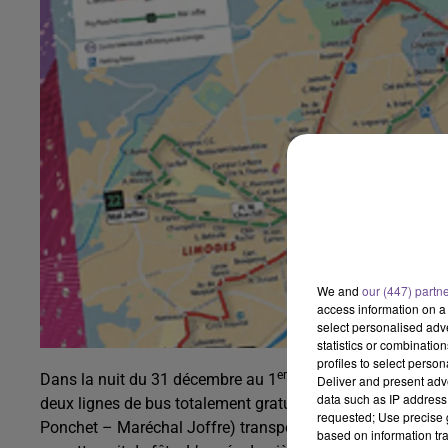
We and
our (447) partn
access information on a 
select personalised ad
statistics or combinatio
profiles to select person
er
Dans la nuit du 31 décembre au 1
janvier la communauté
Deliver and present adv
data such as IP address 
deux lignes de bus totalement gratuites. De 2h50 à 8h, les
requested; Use precise g
Ponchet – Maréchal Joffre) transporteront les voyageurs 
based on information tra