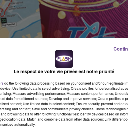
Contin
Le respect de votre vie privée est notre priorité
ers
do the following data processing based on your consent and/or our legitimate int
device; Use limited data to select advertising; Create profiles for personalised adver
vertising; Measure advertising performance; Measure content performance; Unders
ns of data from different sources; Develop and improve services; Create profiles to 
alised content; Use limited data to select content; Ensure security, prevent and detect
 d’agglomération Limoges Métropole proposera aux habitants
ertising and content; Save and communicate privacy choices. These technologies
and browsing data to offer following functionalities: Identify devices based on infor
 bus des lignes 21 (Beaubreuil-Charles le Gendre) et 22 (Puy
eolocation data; Match and combine data from other data sources; Link different de
gratuitement pour des déplacements en transport urbain sécuri
nsmitted automatically.