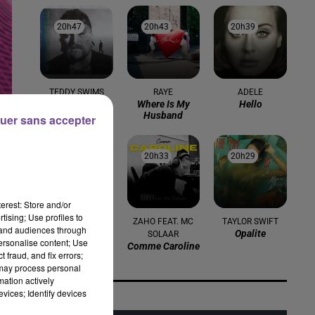
20h47
20h47
20h43
20h43
20h39
20h39
TEDDY SWIMS
RAYE
ADELE
Mr Know It All
Where Is My
Hello
Husband
uer sans accepter
20h36
20h36
20h33
20h33
20h29
20h29
erest: Store and/or
tising; Use profiles to
LUIZA
ZAHO FEAT. MC
TAYLOR SWIFT
tand audiences through
Jet Lag
Opalite
SOLAAR
personalise content; Use
Comme Caroline
 fraud, and fix errors;
 may process personal
mation actively
vices; Identify devices
sés