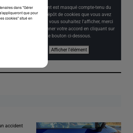
Cet élément est masqué compte-tenu du
rtenaires dans "Gérer
s'appliqueront que pour
refus du dépôt de cookies que vous avez
les cookies" situé en
exprimé. Si vous souhaitez l'afficher, merci
de nous donner votre accord en cliquant sur
le bouton ci-dessous.
Afficher l'élément