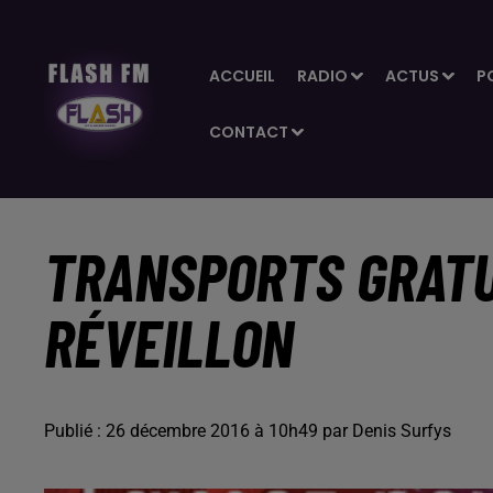
ACCUEIL
RADIO
ACTUS
P
CONTACT
TRANSPORTS GRATU
RÉVEILLON
Publié : 26 décembre 2016 à 10h49 par Denis Surfys