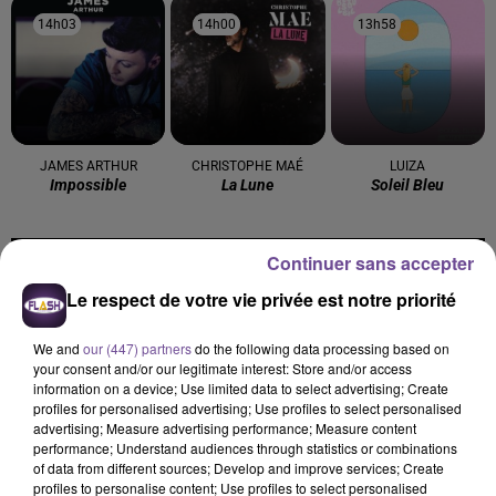
14h03
14h03
14h00
14h00
13h58
13h58
JAMES ARTHUR
CHRISTOPHE MAÉ
LUIZA
Impossible
La Lune
Soleil Bleu
Continuer sans accepter
Le respect de votre vie privée est notre priorité
Cet élément est masqué compte-tenu du refus du
dépôt de cookies que vous avez exprimé. Si vous
We and
our (447) partners
do the following data processing based on
your consent and/or our legitimate interest: Store and/or access
souhaitez l'afficher, merci de nous donner votre accord
information on a device; Use limited data to select advertising; Create
en cliquant sur le bouton ci-dessous.
profiles for personalised advertising; Use profiles to select personalised
advertising; Measure advertising performance; Measure content
performance; Understand audiences through statistics or combinations
Afficher l'élément
of data from different sources; Develop and improve services; Create
profiles to personalise content; Use profiles to select personalised