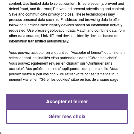
content; Use limited data to select content; Ensure security, prevent and
detect fraud, and fix errors; Deliver and present advertising and content;
Save and communicate privacy choices. These technologies may
process personal data such as IP address and browsing data to offer
following functionalities: Identify devices based on information actively
PRÈS DE CHEZ VOUS
requested; Use precise geolocation data; Match and combine data from
other data sources; Link different devices; Identify devices based on
information transmitted automatically.
Vous pouvez accepter en cliquant sur "Accepter et fermer", ou affiner en
sélectionnant les finalités et/ou partenaires dans "Gérer mes choix".
Vous pouvez également refuser en cliquant sur "Continuer sans
accepter". Vos préférences ne s'appliqueront que pour ce site. Vous
pouvez mettre à jour vos choix, ou retirer votre consentement à tout
moment via le lien "Gérer les cookies" situé en bas de chaque page.
Accepter et fermer
Gérer mes choix
5 décembre 2023