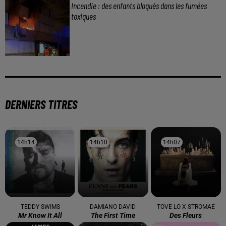
Incendie : des enfants bloqués dans les fumées
toxiques
DERNIERS TITRES
14h14
14h14
14h10
14h10
14h07
14h07
TEDDY SWIMS
DAMIANO DAVID
TOVE LO X STROMAE
Mr Know It All
The First Time
Des Fleurs